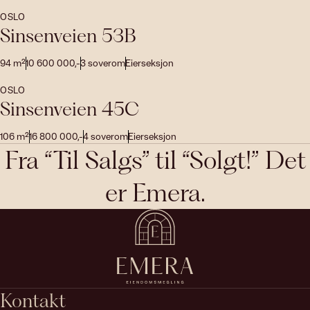
OSLO
Sinsenveien 53B
94
m²
10 600 000
,-
3
soverom
Eierseksjon
OSLO
Sinsenveien 45C
106
m²
16 800 000
,-
4
soverom
Eierseksjon
Fra “Til Salgs” til “Solgt!” Det
er Emera.
Kontakt