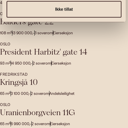
402
m²
16 000 000
,-
4
soverom
Enebolig
Ikke tillat
OSLO
Balders gate 22
108
m²
13 900 000
,-
3
soverom
Eierseksjon
OSLO
President Harbitz' gate 14
93
m²
14 950 000
,-
2
soverom
Eierseksjon
FREDRIKSTAD
Kringsjå 10
65
m²
3 100 000
,-
2
soverom
Andelsleilighet
OSLO
Uranienborgveien 11G
65
m²
6 990 000
,-
2
soverom
Eierseksjon