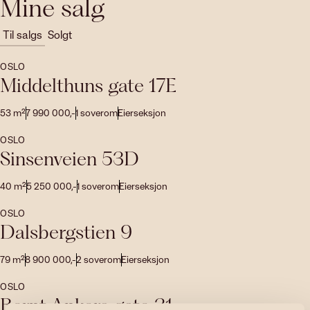
Mine salg
Til salgs
Solgt
OSLO
Middelthuns gate 17E
53
m²
7 990 000
,-
1
soverom
Eierseksjon
OSLO
Sinsenveien 53D
40
m²
5 250 000
,-
1
soverom
Eierseksjon
OSLO
Dalsbergstien 9
79
m²
8 900 000
,-
2
soverom
Eierseksjon
OSLO
Bernt Ankers gate 31