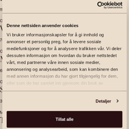
115
m²
10 500 000
,-
2
soverom
Andelsleilighet
OSLO
Denne nettsiden anvender cookies
Vollebekkveien 4B
Vi bruker informasjonskapsler for å gi innhold og
70
m²
3 700 000
,-
2
soverom
Andelsleilighet
annonser et personlig preg, for å levere sosiale
mediefunksjoner og for å analysere trafikken vår. Vi deler
OSLO
dessuten informasjon om hvordan du bruker nettstedet
Martin Borrebekkens vei 41
vårt, med partnerne våre innen sosiale medier,
annonsering og analysearbeid, som kan kombinere den
66
m²
5 050 000
,-
3
soverom
Andelsleilighet
med annen informasjon du har gjort tilgjengelig for dem,
OSLO
eller som de har samlet inn gjennom din bruk av
Sandakerveien 10N
tjenestene deres.
35
m²
4 500 000
,-
1
soverom
Andelsleilighet
Detaljer
MOSS
Torderødgata 17
Tillat alle