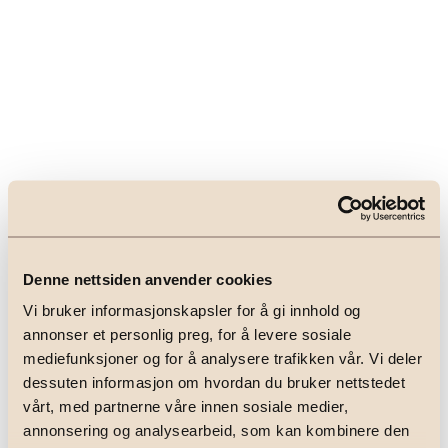
Denne nettsiden anvender cookies
Vi bruker informasjonskapsler for å gi innhold og
annonser et personlig preg, for å levere sosiale
mediefunksjoner og for å analysere trafikken vår. Vi deler
dessuten informasjon om hvordan du bruker nettstedet
vårt, med partnerne våre innen sosiale medier,
Application error: a
client
-side exception has occurred while
annonsering og analysearbeid, som kan kombinere den
loading
emeraeiendomsmegling.no
(see the
browser console