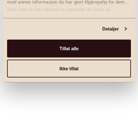
med annen informasjon du har gjort tilgjengelig for dem,
for more information).
eller som de har samlet inn gjennom din bruk av
tjenestene deres.
Detaljer
Tillat alle
Ikke tillat