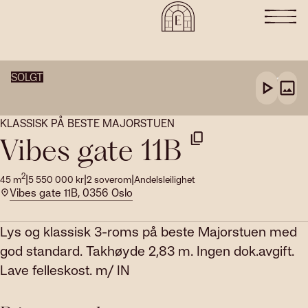
SOLGT
KLASSISK PÅ BESTE MAJORSTUEN
Vibes gate 11B
2
|
|
|
45
m
5 550 000
kr
2
soverom
Andelsleilighet
Vibes gate 11B, 0356 Oslo
Lys og klassisk 3-roms på beste Majorstuen med
god standard. Takhøyde 2,83 m. Ingen dok.avgift.
Lave felleskost. m/ IN