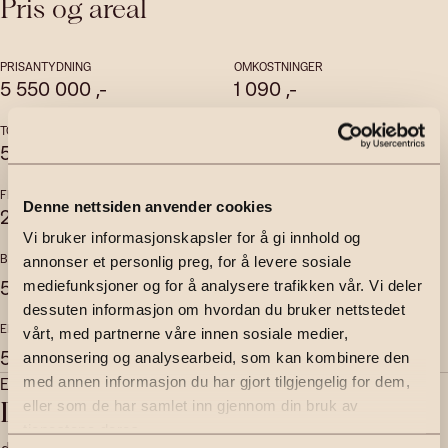
Pris og areal
PRISANTYDNING
OMKOSTNINGER
5 550 000
,-
1 090
,-
TOTALPRIS
FELLESKOSTNADER
5 776 975
,-
4 081
,-
per mnd
FELLESGJELD
FELLESFORMUE
Denne nettsiden anvender cookies
225 885
,-
40 774
,-
Vi bruker informasjonskapsler for å gi innhold og
BRUKSAREAL
INTERNT BRUKSAREAL
annonser et personlig preg, for å levere sosiale
2
2
50
m
45
m
mediefunksjoner og for å analysere trafikken vår. Vi deler
dessuten informasjon om hvordan du bruker nettstedet
EKSTERNT BRUKSAREAL
vårt, med partnerne våre innen sosiale medier,
2
5
m
annonsering og analysearbeid, som kan kombinere den
Eiendomsmeglerfullmektig MNEF | Partner
med annen informasjon du har gjort tilgjengelig for dem,
Didrik Tollefsen
eller som de har samlet inn gjennom din bruk av
tjenestene deres.
didrik.tollefsen@emera.no