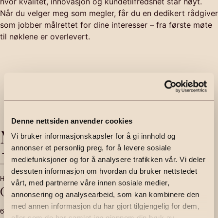
hvor kvalitet, innovasjon og kundetilfredshet står høyt.
Når du velger meg som megler, får du en dedikert rådgiver
som jobber målrettet for dine interesser – fra første møte
til nøklene er overlevert.
Denne nettsiden anvender cookies
Mine salg
Vi bruker informasjonskapsler for å gi innhold og
annonser et personlig preg, for å levere sosiale
Til salgs
Solgt
mediefunksjoner og for å analysere trafikken vår. Vi deler
dessuten informasjon om hvordan du bruker nettstedet
HALDEN
vårt, med partnerne våre innen sosiale medier,
Odins vei 19
annonsering og analysearbeid, som kan kombinere den
med annen informasjon du har gjort tilgjengelig for dem,
68
m²
2 050 000
,-
2
soverom
Andelsleilighet
eller som de har samlet inn gjennom din bruk av