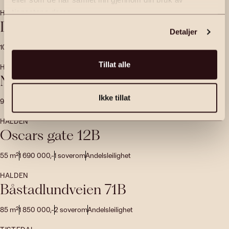
tjenestene deres.
HALDEN
Divisjonsveien 9
Detaljer
108
m²
2 390 000
,-
3
soverom
Rekkehus
Tillat alle
HALDEN
Nystredet 7A
Ikke tillat
91
m²
2 990 000
,-
2
soverom
Eierseksjon
HALDEN
Oscars gate 12B
55
m²
1 690 000
,-
1
soverom
Andelsleilighet
HALDEN
Båstadlundveien 71B
85
m²
1 850 000
,-
2
soverom
Andelsleilighet