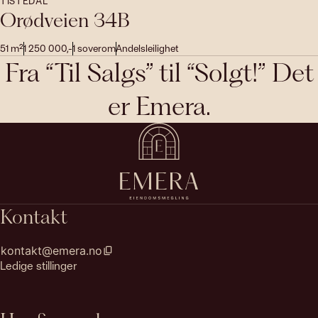
TISTEDAL
Orødveien 34B
51
m²
1 250 000
,-
1
soverom
Andelsleilighet
Fra “Til Salgs” til “Solgt!” Det
er Emera.
Kontakt
kontakt@emera.no
Ledige stillinger