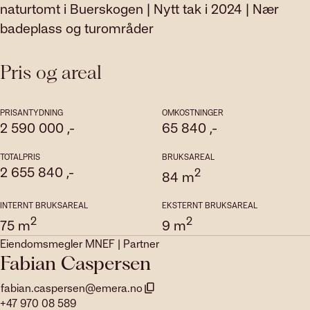
naturtomt i Buerskogen | Nytt tak i 2024 | Nær
badeplass og turområder
Pris og areal
PRISANTYDNING
OMKOSTNINGER
2 590 000
,-
65 840
,-
TOTALPRIS
BRUKSAREAL
2 655 840
,-
2
84
m
INTERNT BRUKSAREAL
EKSTERNT BRUKSAREAL
2
2
75
m
9
m
Eiendomsmegler MNEF | Partner
Fabian Caspersen
fabian.caspersen@emera.no
+47 970 08 589