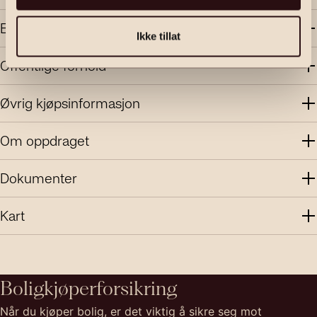
Energi
Ikke tillat
Offentlige forhold
Øvrig kjøpsinformasjon
Om oppdraget
Dokumenter
Kart
Boligkjøperforsikring
Når du kjøper bolig, er det viktig å sikre seg mot