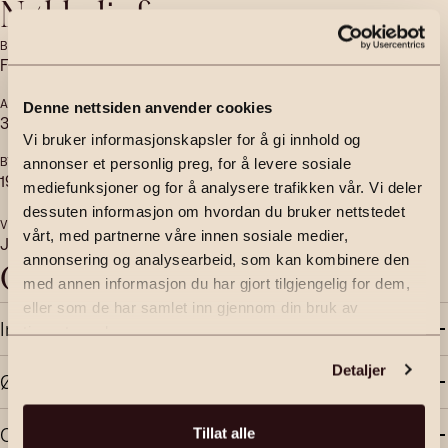
Nøkkelinfo
BOLIGTYPE
EIERFORM
Fritidseiendom
Eier
ANTALL SOVEROM
ANTALL BAD
Denne nettsiden anvender cookies
3
1
Vi bruker informasjonskapsler for å gi innhold og
BYGGEÅR
TOMTEAREAL
annonser et personlig preg, for å levere sosiale
1978
2
1000
m
(festet)
mediefunksjoner og for å analysere trafikken vår. Vi deler
dessuten informasjon om hvordan du bruker nettstedet
VERANDA
vårt, med partnerne våre innen sosiale medier,
Ja
annonsering og analysearbeid, som kan kombinere den
Objektbeskrivelse
med annen informasjon du har gjort tilgjengelig for dem,
eller som de har samlet inn gjennom din bruk av
Innhold og standard
tjenestene deres.
Detaljer
Økonomi
Område
Tillat alle