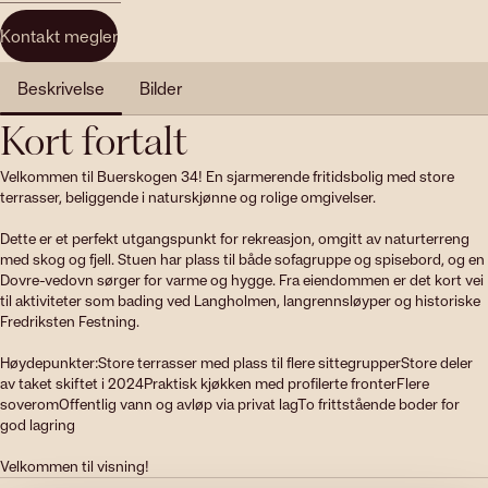
Kontakt megler
Beskrivelse
Bilder
Kort fortalt
Velkommen til Buerskogen 34! En sjarmerende fritidsbolig med store 
terrasser, beliggende i naturskjønne og rolige omgivelser.

Dette er et perfekt utgangspunkt for rekreasjon, omgitt av naturterreng 
med skog og fjell. Stuen har plass til både sofagruppe og spisebord, og en 
Dovre-vedovn sørger for varme og hygge. Fra eiendommen er det kort vei 
til aktiviteter som bading ved Langholmen, langrennsløyper og historiske 
Fredriksten Festning.

Høydepunkter:Store terrasser med plass til flere sittegrupperStore deler 
av taket skiftet i 2024Praktisk kjøkken med profilerte fronterFlere 
soveromOffentlig vann og avløp via privat lagTo frittstående boder for 
god lagring

Velkommen til visning!