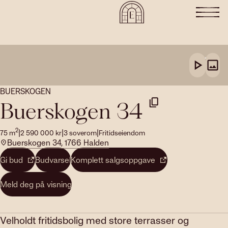
BUERSKOGEN
Buerskogen 34
2
|
|
|
75
m
2 590 000
kr
3
soverom
Fritidseiendom
Buerskogen 34, 1766 Halden
Gi bud
Budvarsel
Komplett salgsoppgave
Meld deg på visning
Velholdt fritidsbolig med store terrasser og