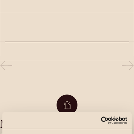
Line er en fantastisk megler! Det å selge en bolig kan være en
stressende prosess, men Line var alltid tilgjengelig og gjorde
prosessen veldig fin! Anbefales på det sterkeste!
Kolderup, Anton Nilsens veg 8 – Råholt
Mine salg