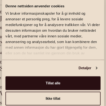
Til salgs
Solgt
Denne nettsiden anvender cookies
EIDSVOLL
Vi bruker informasjonskapsler for å gi innhold og
Jonsbråtavegen 55
annonser et personlig preg, for å levere sosiale
mediefunksjoner og for å analysere trafikken vår. Vi deler
68
m²
2 200 000
,-
3
soverom
Fritidseiendom
dessuten informasjon om hvordan du bruker nettstedet
vårt, med partnerne våre innen sosiale medier,
RÅHOLT
annonsering og analysearbeid, som kan kombinere den
Nedre Grindaveg 117
med annen informasjon du har gjort tilgjengelig for dem,
48
m²
3 190 000
,-
1
soverom
Eierseksjon
eller som de har samlet inn gjennom din bruk av
tjenestene deres.
EIDSVOLL
Styrikroken 1
Detaljer
1 390 000
,-
Tomt
Tillat alle
GJERDRUM
Vestbyvegen 25 og 27
Ikke tillat
533
m²
9 700 000
,-
8
soverom
Småbruk