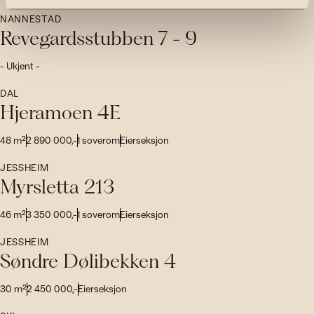
NANNESTAD
Revegardsstubben 7 - 9
- Ukjent -
DAL
Hjeramoen 4E
48
m²
2 890 000
,-
1
soverom
Eierseksjon
JESSHEIM
Myrsletta 213
46
m²
3 350 000
,-
1
soverom
Eierseksjon
JESSHEIM
Søndre Dølibekken 4
30
m²
2 450 000
,-
Eierseksjon