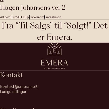
SKI
Hagen Johansens vei 2
40,6
m²
3 590 000
,-
1
soverom
Eierseksjon
Fra “Til Salgs” til “Solgt!” Det
er Emera.
Kontakt
kontakt@emera.no
Ledige stillinger