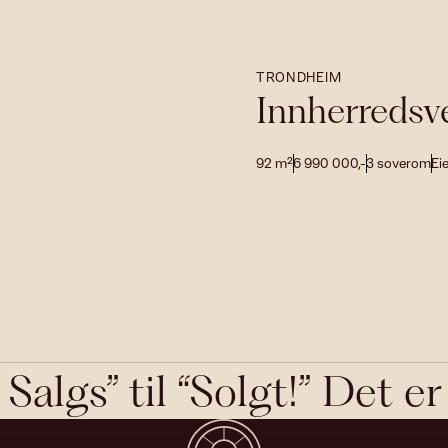
TRONDHEIM
Innherredsv
92
m²
6 990 000
,-
3
soverom
Ei
l Salgs” til “Solgt!” Det e