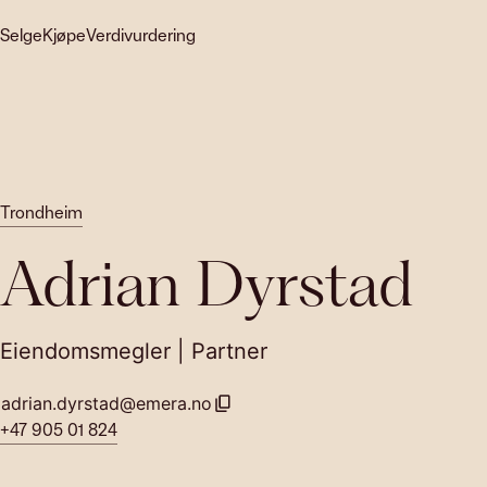
Selge
Kjøpe
Verdivurdering
Trondheim
Adrian Dyrstad
Eiendomsmegler | Partner
adrian.dyrstad@emera.no
+47 905 01 824