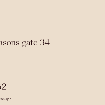
asons gate 34
62
rseksjon