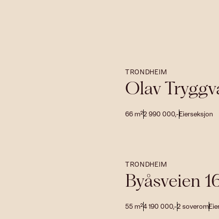
TRONDHEIM
Olav Tryggv
66
m²
2 990 000
,-
Eierseksjon
TRONDHEIM
Byåsveien 1
55
m²
4 190 000
,-
2
soverom
Eie