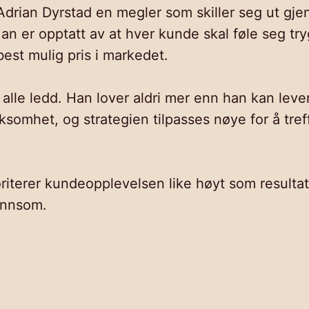
Adrian Dyrstad en megler som skiller seg ut gj
er opptatt av at hver kunde skal føle seg trygg
est mulig pris i markedet.
i alle ledd. Han lover aldri mer enn han kan lev
somhet, og strategien tilpasses nøye for å tref
iterer kundeopplevelsen like høyt som resultatet
lønnsom.