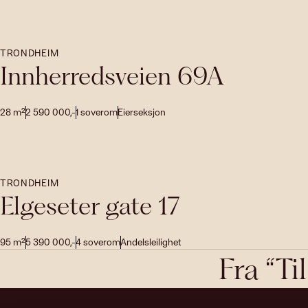
TRONDHEIM
Innherredsveien 69A
28
m²
2 590 000
,-
1
soverom
Eierseksjon
TRONDHEIM
Elgeseter gate 17
95
m²
5 390 000
,-
4
soverom
Andelsleilighet
Fra “Ti