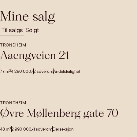
Mine salg
Til salgs
Solgt
TRONDHEIM
Aaengveien 21
77
m²
4 290 000
,-
2
soverom
Andelsleilighet
TRONDHEIM
Øvre Møllenberg gate 70
48
m²
2 990 000
,-
1
soverom
Eierseksjon