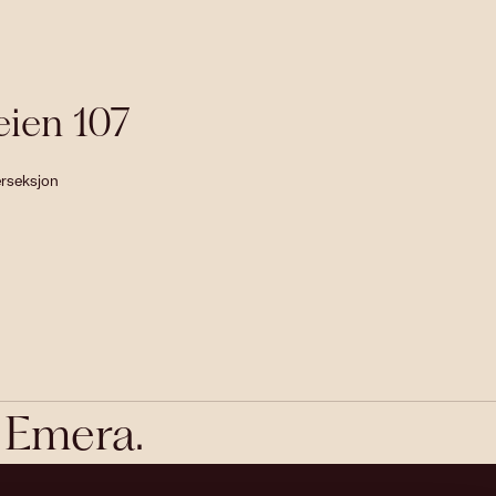
eien 107
erseksjon
r Emera.