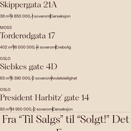
Skippergata 21A
38
m²
4 850 000
,-
1
soverom
Eierseksjon
MOSS
Torderødgata 17
402
m²
16 000 000
,-
4
soverom
Enebolig
OSLO
Siebkes gate 4D
63
m²
6 390 000
,-
2
soverom
Andelsleilighet
OSLO
President Harbitz' gate 14
93
m²
14 950 000
,-
2
soverom
Eierseksjon
Fra “Til Salgs” til “Solgt!” Det