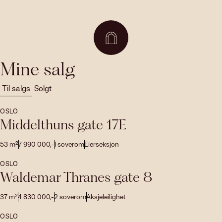
Mine salg
Til salgs
Solgt
OSLO
Middelthuns gate 17E
53
m²
7 990 000
,-
1
soverom
Eierseksjon
OSLO
Waldemar Thranes gate 8
37
m²
4 830 000
,-
2
soverom
Aksjeleilighet
OSLO