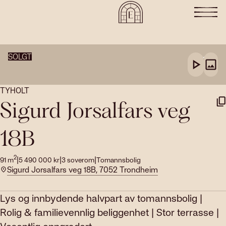
SOLGT
TYHOLT
Sigurd Jorsalfars veg
18B
2
|
|
|
91
m
5 490 000
kr
3
soverom
Tomannsbolig
Sigurd Jorsalfars veg 18B, 7052 Trondheim
Lys og innbydende halvpart av tomannsbolig |
Rolig & familievennlig beliggenhet | Stor terrasse |