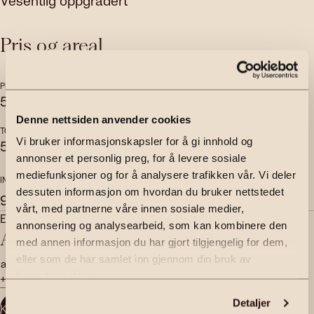
Vesentlig oppgradert
Pris og areal
PRISANTYDNING
OMKOSTNINGER
5 490 000
,-
138 340
,-
Denne nettsiden anvender cookies
TOTALPRIS
BRUKSAREAL
Vi bruker informasjonskapsler for å gi innhold og
5 628 340
,-
2
119
m
annonser et personlig preg, for å levere sosiale
mediefunksjoner og for å analysere trafikken vår. Vi deler
INTERNT BRUKSAREAL
EKSTERNT BRUKSAREAL
dessuten informasjon om hvordan du bruker nettstedet
2
2
91
m
28
m
vårt, med partnerne våre innen sosiale medier,
Eiendomsmegler | Partner
annonsering og analysearbeid, som kan kombinere den
Adrian Dyrstad
med annen informasjon du har gjort tilgjengelig for dem,
eller som de har samlet inn gjennom din bruk av
adrian.dyrstad@emera.no
tjenestene deres.
+47 905 01 824
Detaljer
Kontakt megler