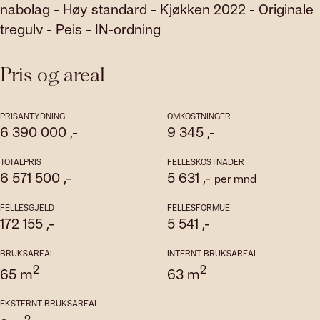
nabolag - Høy standard - Kjøkken 2022 - Originale
tregulv - Peis - IN-ordning
Pris og areal
PRISANTYDNING
OMKOSTNINGER
6 390 000
,-
9 345
,-
TOTALPRIS
FELLESKOSTNADER
6 571 500
,-
5 631
,-
per mnd
FELLESGJELD
FELLESFORMUE
172 155
,-
5 541
,-
BRUKSAREAL
INTERNT BRUKSAREAL
2
2
65
m
63
m
EKSTERNT BRUKSAREAL
2