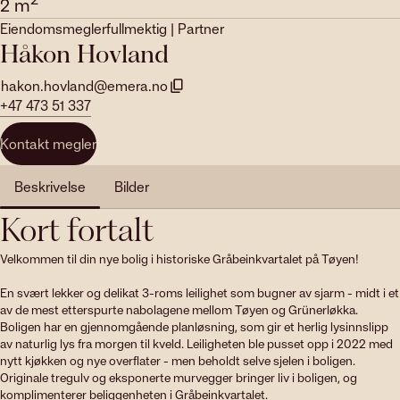
2
m
Eiendomsmeglerfullmektig | Partner
Håkon Hovland
hakon.hovland@emera.no
+47 473 51 337
Kontakt megler
Beskrivelse
Bilder
Kort fortalt
Velkommen til din nye bolig i historiske Gråbeinkvartalet på Tøyen!

En svært lekker og delikat 3-roms leilighet som bugner av sjarm - midt i et 
av de mest etterspurte nabolagene mellom Tøyen og Grünerløkka. 
Boligen har en gjennomgående planløsning, som gir et herlig lysinnslipp 
av naturlig lys fra morgen til kveld. Leiligheten ble pusset opp i 2022 med 
nytt kjøkken og nye overflater - men beholdt selve sjelen i boligen. 
Originale tregulv og eksponerte murvegger bringer liv i boligen, og 
komplimenterer beliggenheten i Gråbeinkvartalet.
