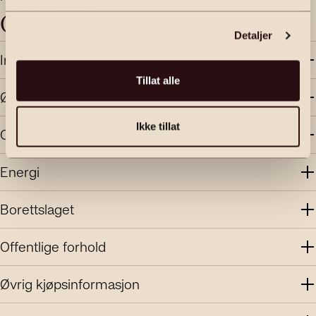
1344.4
m
(eiet)
tjenestene deres.
Objektbeskrivelse
Detaljer
Innhold og standard
Tillat alle
Økonomi
Ikke tillat
Område
Energi
Borettslaget
Offentlige forhold
Øvrig kjøpsinformasjon