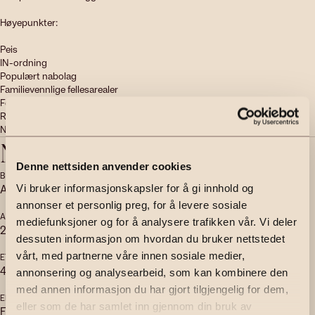
Høyepunkter:

Peis

IN-ordning

Populært nabolag

Familievennlige fellesarealer

Felles varmtvann, TV og bredbånd 

Rehabilitert baderom og soilrør i regi av BRL.

Nytt kjøkken fra 2022 med integrerte hvitevarer
Nøkkelinfo
Denne nettsiden anvender cookies
BOLIGTYPE
EIERFORM
Andelsleilighet
Andel
Vi bruker informasjonskapsler for å gi innhold og
annonser et personlig preg, for å levere sosiale
ANTALL SOVEROM
ANTALL BAD
mediefunksjoner og for å analysere trafikken vår. Vi deler
2
1
dessuten informasjon om hvordan du bruker nettstedet
vårt, med partnerne våre innen sosiale medier,
ETASJE
BYGGEÅR
4
1893
annonsering og analysearbeid, som kan kombinere den
med annen informasjon du har gjort tilgjengelig for dem,
ENERGIMERKING
TOMTEAREAL
eller som de har samlet inn gjennom din bruk av
F - Rød
2