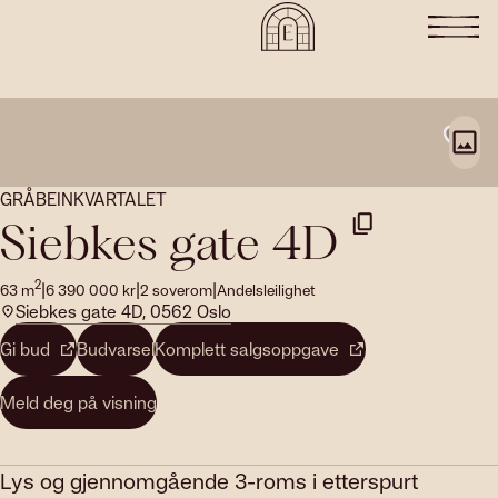
GRÅBEINKVARTALET
Siebkes gate 4D
2
|
|
|
63
m
6 390 000
kr
2
soverom
Andelsleilighet
Siebkes gate 4D, 0562 Oslo
Gi bud
Budvarsel
Komplett salgsoppgave
Meld deg på visning
Lys og gjennomgående 3-roms i etterspurt