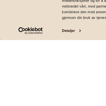
mediefunksjoner og for å a
2
49
m
|
2 650 000
kr
|
1
soverom
|
Andelsleilighet
|
Nedre Møllenb
nettstedet vårt, med part
kombinere den med annen in
gjennom din bruk av tjene
Detaljer
Pen og sentrumsnær 2-roms leilighet i høy 
| Kort vei til Solsiden | 3 boder
Pris og areal
PRISANTYDNING
OMKOSTNINGER
2 650 000
,-
9 496
,-
FELLESKOSTNADER
FELLESGJELD
5 885
,-
333 403
,-
per mnd