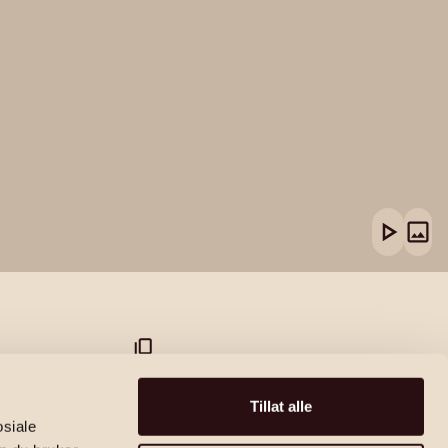
87B
Tillat alle
osiale