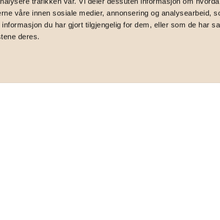
nalysere trafikken vår. Vi deler dessuten informasjon om hvorda
erg gate 87B, 7068 Trondheim
nerne våre innen sosiale medier, annonsering og analysearbeid, 
formasjon du har gjort tilgjengelig for dem, eller som de har sa
stene deres.
1. etg | Sørøstvendt balkong | Bad fra 2018
TOTALPRIS
2 992 899
,-
FELLESFORMUE
18 136
,-