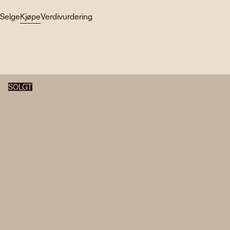
Selge
Kjøpe
Verdivurdering
SOLGT