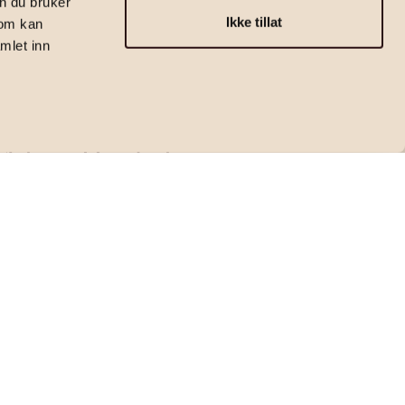
n du bruker
Ikke tillat
som kan
mlet inn
Eiendomsmegler | Partner
Adrian Dyrstad
adrian.dyrstad@emera.no
+47 905 01 824
Kontakt megler