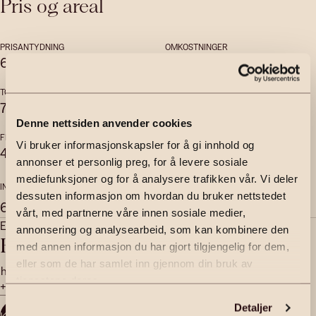
Pris og areal
PRISANTYDNING
OMKOSTNINGER
6 990 000
,-
1 090
,-
TOTALPRIS
FELLESKOSTNADER
7 414 261
,-
5 007
,-
per mnd
Denne nettsiden anvender cookies
FELLESGJELD
BRUKSAREAL
Vi bruker informasjonskapsler for å gi innhold og
423 171
,-
2
76
m
annonser et personlig preg, for å levere sosiale
mediefunksjoner og for å analysere trafikken vår. Vi deler
INTERNT BRUKSAREAL
EKSTERNT BRUKSAREAL
dessuten informasjon om hvordan du bruker nettstedet
2
2
67
m
9
m
vårt, med partnerne våre innen sosiale medier,
Eiendomsmeglerfullmektig | Partner
annonsering og analysearbeid, som kan kombinere den
Håkon Hovland
med annen informasjon du har gjort tilgjengelig for dem,
eller som de har samlet inn gjennom din bruk av
hakon.hovland@emera.no
tjenestene deres.
+47 473 51 337
Detaljer