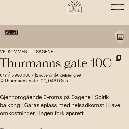
SOLGT
VELKOMMEN TIL SAGENE
Thurmanns gate 10C
2
|
|
|
67
m
6 990 000
kr
2
soverom
Andelsleilighet
Thurmanns gate 10C, 0461 Oslo
Gjennomgående 3-roms på Sagene | Solrik
balkong | Garasjeplass med heisadkomst | Lave
omkostninger | Ingen forkjøpsrett