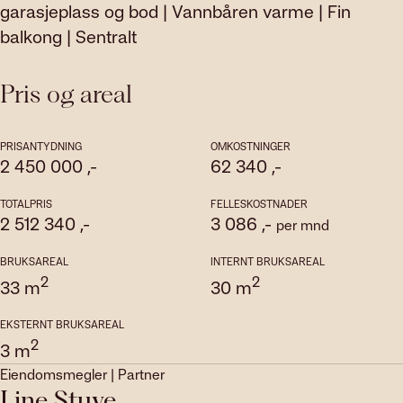
garasjeplass og bod | Vannbåren varme | Fin
balkong | Sentralt
Pris og areal
PRISANTYDNING
OMKOSTNINGER
2 450 000
,-
62 340
,-
TOTALPRIS
FELLESKOSTNADER
2 512 340
,-
3 086
,-
per mnd
BRUKSAREAL
INTERNT BRUKSAREAL
2
2
33
m
30
m
EKSTERNT BRUKSAREAL
2
3
m
Eiendomsmegler | Partner
Line Stuve