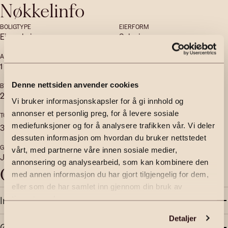
Nøkkelinfo
BOLIGTYPE
EIERFORM
Eierseksjon
Selveier
ANTALL BAD
ETASJE
1
2
Denne nettsiden anvender cookies
BYGGEÅR
ENERGIMERKING
2021
C - Grønn
Vi bruker informasjonskapsler for å gi innhold og
annonser et personlig preg, for å levere sosiale
TOMTEAREAL
HEIS
Ja
2
mediefunksjoner og for å analysere trafikken vår. Vi deler
3525
m
(eiet)
dessuten informasjon om hvordan du bruker nettstedet
GARASJE
VERANDA
vårt, med partnerne våre innen sosiale medier,
Ja
Ja
annonsering og analysearbeid, som kan kombinere den
Objektbeskrivelse
med annen informasjon du har gjort tilgjengelig for dem,
eller som de har samlet inn gjennom din bruk av
Innhold og standard
tjenestene deres.
Detaljer
Økonomi