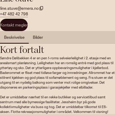
line.stuve@emera.no
+47 482 42 798
Kontakt megler
Beskrivelse
Bilder
Kort fortalt
Søndre Dølibekken 4 er en pen 1-roms selveierleilighet i 2. etasje med en 
arealsmart planløsning. Leiligheten har en romslig entrè med god plass til 
yttertøy og sko. Det er ytterligere oppbevaringsmuligheter i kjellerbod. 
Baderommet er fliset med tidløse farger og innredninger. Allrommet har et 
stilrent kjøkken og god plass til sofamøblement og seng. Fra stuen er det 
utgang til en nydelig balkong som venter mot rolige omgivelser. Det 
disponeres en parkeringsplass i garasjekjeller med elbillader.

Det er umiddelbar nærhet til en rekke butikker og servicetilbud samt 
sentrum med alle bymessige fasiliteter. Jessheim byr på gode 
kollektivmuligheter via buss og tog. Det er umiddelbar tilkomst til E6-
aksen. Flotte rekreasjonsmuligheter i området. Velkommen til visning!