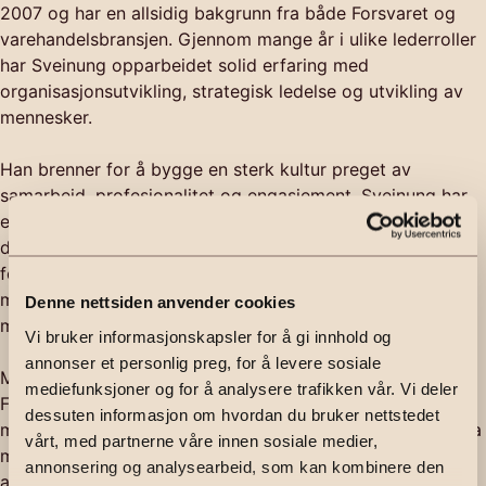
2007 og har en allsidig bakgrunn fra både Forsvaret og
varehandelsbransjen. Gjennom mange år i ulike lederroller
har Sveinung opparbeidet solid erfaring med
organisasjonsutvikling, strategisk ledelse og utvikling av
mennesker.
Han brenner for å bygge en sterk kultur preget av
samarbeid, profesjonalitet og engasjement. Sveinung har
et tydelig mål om å gjøre Emera til en arbeidsplass hvor
dyktige medarbeidere trives og får de beste
forutsetningene for å lykkes – samtidig som kundene
møter et selskap som setter kvalitet, trygghet og
Denne nettsiden anvender cookies
mennesket i sentrum.
Vi bruker informasjonskapsler for å gi innhold og
annonser et personlig preg, for å levere sosiale
Med en kombinasjon av operative ferdigheter fra
mediefunksjoner og for å analysere trafikken vår. Vi deler
Forsvaret, kommersiell forståelse fra varehandelen og
dessuten informasjon om hvordan du bruker nettstedet
mange års erfaring fra eiendomsbransjen, leder han Emera
vårt, med partnerne våre innen sosiale medier,
med et klart fokus på å skape varige verdier for både
annonsering og analysearbeid, som kan kombinere den
ansatte og kunder.