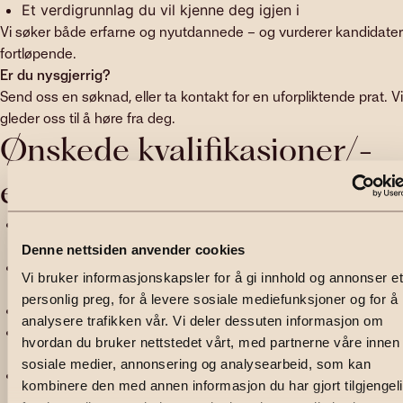
Et verdigrunnlag du vil kjenne deg igjen i
Vi søker både erfarne og nyutdannede – og vurderer kandidater
fortløpende.
Er du nysgjerrig?
Send oss en søknad, eller ta kontakt for en uforpliktende prat. Vi
gleder oss til å høre fra deg.
Ønskede kvalifikasjoner/­
egenskaper
Er utdannet eiendomsmegler (MNEF), fullmektig eller
medhjelper
Denne nettsiden anvender cookies
Er målrettet, strukturert og trygg i møte med
Vi bruker informasjonskapsler for å gi innhold og annonser et
mennesker
personlig preg, for å levere sosiale mediefunksjoner og for å
Motiveres av ansvar, utvikling og resultater
analysere trafikken vår. Vi deler dessuten informasjon om
Ønsker å bidra til et godt og prestasjonsorientert
hvordan du bruker nettstedet vårt, med partnerne våre innen
arbeidsmiljø
sosiale medier, annonsering og analysearbeid, som kan
Ser verdien av tett samarbeid – og vet at man lykkes
kombinere den med annen informasjon du har gjort tilgjengel
best som lag