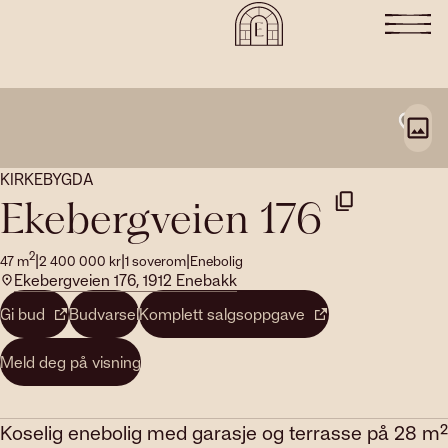
KIRKEBYGDA
Ekebergveien 176
2
|
|
|
47
m
2 400 000
kr
1
soverom
Enebolig
Ekebergveien 176, 1912 Enebakk
Gi bud
Budvarsel
Komplett salgsoppgave
Meld deg på visning
Koselig enebolig med garasje og terrasse på 28 m²