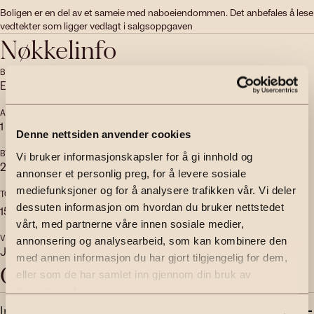
Boligen er en del av et sameie med naboeiendommen. Det anbefales å lese 
vedtekter som ligger vedlagt i salgsoppgaven
Nøkkelinfo
BOLIGTYPE
EIERFORM
Enebolig
Selveier
ANTALL SOVEROM
ANTALL BAD
1
1
Denne nettsiden anvender cookies
BYGGEÅR
ENERGIMERKING
Vi bruker informasjonskapsler for å gi innhold og
2001
D
annonser et personlig preg, for å levere sosiale
mediefunksjoner og for å analysere trafikken vår. Vi deler
TOMTEAREAL
GARASJE
Ja
2
dessuten informasjon om hvordan du bruker nettstedet
1562.8
m
(eiet)
vårt, med partnerne våre innen sosiale medier,
VERANDA
annonsering og analysearbeid, som kan kombinere den
Ja
med annen informasjon du har gjort tilgjengelig for dem,
Objektbeskrivelse
eller som de har samlet inn gjennom din bruk av
tjenestene deres.
Innhold og standard