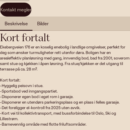
Kontakt megler
Beskrivelse
Bilder
Kort fortalt
Ekebergveien 176 er en koselig enebolig i landlige omgivelser, perfekt for 
deg som ønsker turmuligheter rett utenfor døra. Boligen har en 
arealeffektiv planløsning med gang, innvendig bod, bad fra 2001, soverom 
samt stue og kjøkken i åpen løsning. Fra stue/kjøkken er det utgang til 
terrasse på ca. 28 m². 

Kort fortalt:

-Hyggelig peisovn i stue.

-Sportsbod ved inngangspartiet.

-Disponerer egen bod i eget rom i garasje.

-Disponerer en utendørs parkeringsplass og en plass i felles garasje.

-Det foreligger el-kontroll fra 2025 uten avvik. 

-Kort vei til kollektivtransport, med bussforbindelse til Oslo, Ski og 
Lillestrøm.

-Barnevennlig område med flotte friluftsområder.
