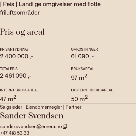
| Peis | Landlige omgivelser med flotte
friluftsområder
Pris og areal
PRISANTYDNING
OMKOSTNINGER
2 400 000
,-
61 090
,-
TOTALPRIS
BRUKSAREAL
2 461 090
,-
2
97
m
INTERNT BRUKSAREAL
EKSTERNT BRUKSAREAL
2
2
47
m
50
m
Salgsleder | Eiendomsmegler | Partner
Sander Svendsen
sander.svendsen@emera.no
+47 418 53 331