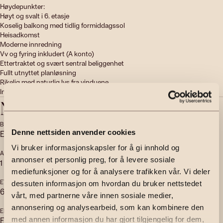
Høydepunkter:

Høyt og svalt i 6. etasje

Koselig balkong med tidlig formiddagssol

Heisadkomst

Moderne innredning

Vv og fyring inkludert (A konto)

Ettertraktet og svært sentral beliggenhet

Fullt utnyttet planløsning

Rikelig med naturlig lys fra vinduene

Ingen TG3
Nøkkelinfo
BOLIGTYPE
EIERFORM
Denne nettsiden anvender cookies
Eierseksjon
Selveier
Vi bruker informasjonskapsler for å gi innhold og
ANTALL SOVEROM
ANTALL BAD
annonser et personlig preg, for å levere sosiale
1
1
mediefunksjoner og for å analysere trafikken vår. Vi deler
ETASJE
BYGGEÅR
dessuten informasjon om hvordan du bruker nettstedet
6
1936
vårt, med partnerne våre innen sosiale medier,
annonsering og analysearbeid, som kan kombinere den
ENERGIMERKING
TOMTEAREAL
F - Grønn
med annen informasjon du har gjort tilgjengelig for dem,
2