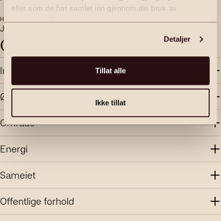
2340.8
m
(eiet)
eller som de har samlet inn gjennom din bruk av
HEIS
VERANDA
tjenestene deres.
Ja
Ja
Objektbeskrivelse
Detaljer
Innhold og standard
Tillat alle
Økonomi
Ikke tillat
Område
Energi
Sameiet
Offentlige forhold