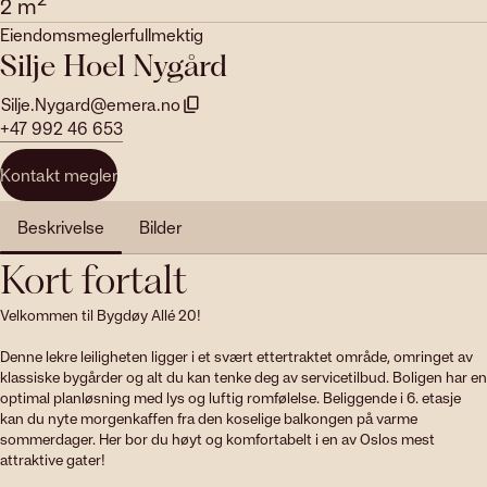
2
m
Eiendomsmeglerfullmektig
Silje Hoel Nygård
Silje.Nygard@emera.no
+47 992 46 653
Kontakt megler
Beskrivelse
Bilder
Kort fortalt
Velkommen til Bygdøy Allé 20!

Denne lekre leiligheten ligger i et svært ettertraktet område, omringet av 
klassiske bygårder og alt du kan tenke deg av servicetilbud. Boligen har en 
optimal planløsning med lys og luftig romfølelse. Beliggende i 6. etasje 
kan du nyte morgenkaffen fra den koselige balkongen på varme 
sommerdager. Her bor du høyt og komfortabelt i en av Oslos mest 
attraktive gater!
