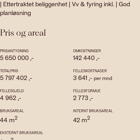
| Ettertraktet beliggenhet | Vv & fyring inkl. | God
planløsning
Pris og areal
PRISANTYDNING
OMKOSTNINGER
5 650 000
,-
142 440
,-
TOTALPRIS
FELLESKOSTNADER
5 797 402
,-
3 641
,-
per mnd
FELLESGJELD
FELLESFORMUE
4 962
,-
2 773
,-
BRUKSAREAL
INTERNT BRUKSAREAL
2
2
44
m
42
m
EKSTERNT BRUKSAREAL
2