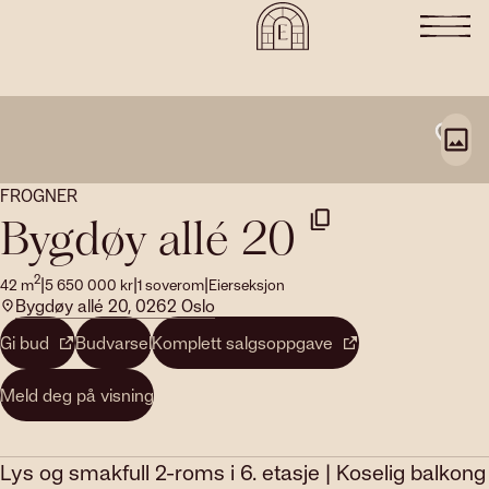
FROGNER
Bygdøy allé 20
2
|
|
|
42
m
5 650 000
kr
1
soverom
Eierseksjon
Bygdøy allé 20, 0262 Oslo
Gi bud
Budvarsel
Komplett salgsoppgave
Meld deg på visning
Lys og smakfull 2-roms i 6. etasje | Koselig balkong