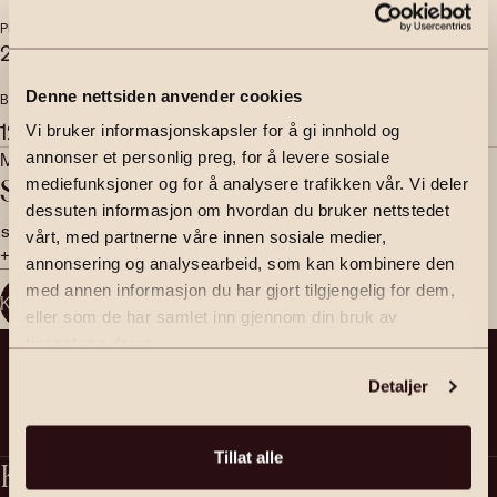
PRISANTYDNING
TOTALPRIS
2 300 000
,-
2 300 000
,-
Denne nettsiden anvender cookies
BRUKSAREAL
INTERNT BRUKSAREAL
2
2
122
m
122
m
Vi bruker informasjonskapsler for å gi innhold og
Megler | Partner
annonser et personlig preg, for å levere sosiale
Sjur Breistein
mediefunksjoner og for å analysere trafikken vår. Vi deler
dessuten informasjon om hvordan du bruker nettstedet
sjur.breistein@emera.no
vårt, med partnerne våre innen sosiale medier,
+47 917 91 111
annonsering og analysearbeid, som kan kombinere den
med annen informasjon du har gjort tilgjengelig for dem,
Kontakt megler
eller som de har samlet inn gjennom din bruk av
tjenestene deres.
Detaljer
Tillat alle
Kontakt