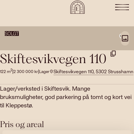
SOLGT
Skiftesvikvegen 110
2
|
|
Skiftesvikvegen 110, 5302 Strusshamn
122
m
2 300 000
kr
Lager
Lager/verksted i Skiftesvik. Mange
bruksmuligheter, god parkering på tomt og kort vei
til Kleppestø.
Pris og areal