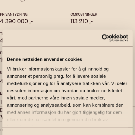
PRISANTYDNING
OMKOSTNINGER
4 390 000
,-
113 210
,-
TOTALPRIS
FELLESKOSTNADER
4 519 090
,-
2 122
,-
per mnd
FELLESGJELD
FELLESFORMUE
15 880
,-
11 644
,-
Denne nettsiden anvender cookies
Vi bruker informasjonskapsler for å gi innhold og
BRUKSAREAL
INTERNT BRUKSAREAL
annonser et personlig preg, for å levere sosiale
2
2
41
m
40
m
mediefunksjoner og for å analysere trafikken vår. Vi deler
dessuten informasjon om hvordan du bruker nettstedet
EKSTERNT BRUKSAREAL
vårt, med partnerne våre innen sosiale medier,
2
1
m
annonsering og analysearbeid, som kan kombinere den
Daglig leder | Eiendomsmegler MNEF | Partner
med annen informasjon du har gjort tilgjengelig for dem,
Milad Alexander Sabori
eller som de har samlet inn gjennom din bruk av
tjenestene deres.
milad.sabori@emera.no