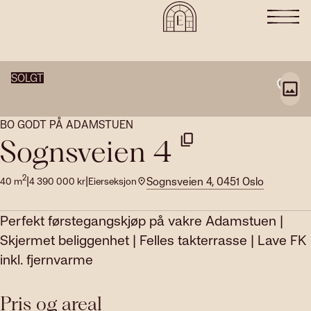
SOLGT
BO GODT PÅ ADAMSTUEN
Sognsveien 4
2
|
|
Sognsveien 4, 0451 Oslo
40
m
4 390 000
kr
Eierseksjon
Perfekt førstegangskjøp på vakre Adamstuen |
Skjermet beliggenhet | Felles takterrasse | Lave FK
inkl. fjernvarme
Pris og areal