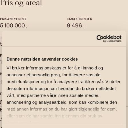
Pris og areal
PRISANTYDNING
OMKOSTNINGER
5 100 000
,-
9 496
,-
TOTALPRIS
FELLESKOSTNADER
5 305 479,76
,-
5 564
,-
per mnd
FELLESGJELD
FELLESFORMUE
Denne nettsiden anvender cookies
195 983,76
,-
43 145
,-
Vi bruker informasjonskapsler for å gi innhold og
BRUKSAREAL
INTERNT BRUKSAREAL
annonser et personlig preg, for å levere sosiale
2
2
120
m
115
m
mediefunksjoner og for å analysere trafikken vår. Vi deler
dessuten informasjon om hvordan du bruker nettstedet
EKSTERNT BRUKSAREAL
vårt, med partnerne våre innen sosiale medier,
2
5
m
annonsering og analysearbeid, som kan kombinere den
Eiendomsmegler | Partner
med annen informasjon du har gjort tilgjengelig for dem,
Anya Martinsen
eller som de har samlet inn gjennom din bruk av
tjenestene deres.
anya.martinsen@emera.no