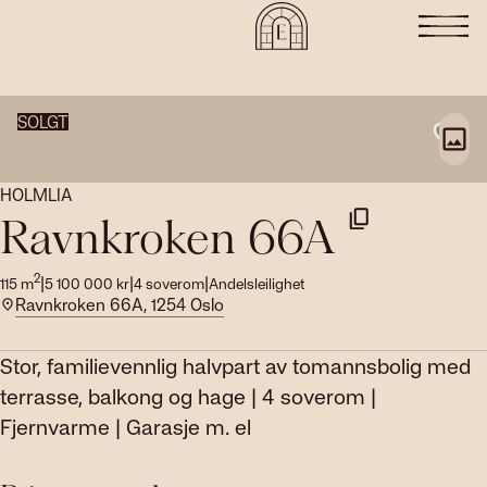
SOLGT
HOLMLIA
Ravnkroken 66A
2
|
|
|
115
m
5 100 000
kr
4
soverom
Andelsleilighet
Ravnkroken 66A, 1254 Oslo
Stor, familievennlig halvpart av tomannsbolig med
terrasse, balkong og hage | 4 soverom |
Fjernvarme | Garasje m. el