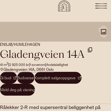
ENSJØ/HUMLEHAGEN
Gladengveien 14A
2
|
|
|
41
m
2 925 000
kr
1
soverom
Andelsleilighet
Gladengveien 14A, 0661 Oslo
Gi bud
Budvarsel
Komplett salgsoppgave
Meld deg på visning
Rålekker 2-R med supersentral beliggenhet på