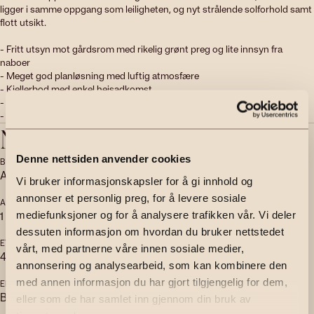
ligger i samme oppgang som leiligheten, og nyt strålende solforhold samt 
flott utsikt.

- Fritt utsyn mot gårdsrom med rikelig grønt preg og lite innsyn fra 
naboer

- Meget god planløsning med luftig atmosfære

- Kjellerbod med enkel heisadkomst

- Nybygg-garanti frem til 2029

- Felles verksted, selskapslokale og utendørs drivhus
Nøkkelinfo
Denne nettsiden anvender cookies
BOLIGTYPE
EIERFORM
Andelsleilighet
Andel
Vi bruker informasjonskapsler for å gi innhold og
annonser et personlig preg, for å levere sosiale
ANTALL SOVEROM
ANTALL BAD
1
1
mediefunksjoner og for å analysere trafikken vår. Vi deler
dessuten informasjon om hvordan du bruker nettstedet
ETASJE
BYGGEÅR
vårt, med partnerne våre innen sosiale medier,
4
2024
annonsering og analysearbeid, som kan kombinere den
med annen informasjon du har gjort tilgjengelig for dem,
ENERGIMERKING
TOMTEAREAL
B - Grønn
2
eller som de har samlet inn gjennom din bruk av
6341
m
(eiet)