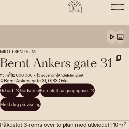
MIDT I SENTRUM
Bernt Ankers gate 31
2
|
|
|
115
m
12 000 000
kr
3
soverom
Andelsleilighet
Bernt Ankers gate 31, 0183 Oslo
Gi bud
Budvarsel
Komplett salgsoppgave
Meld deg på visning
Påkostet 3-roms over to plan med utleiedel | 10m²