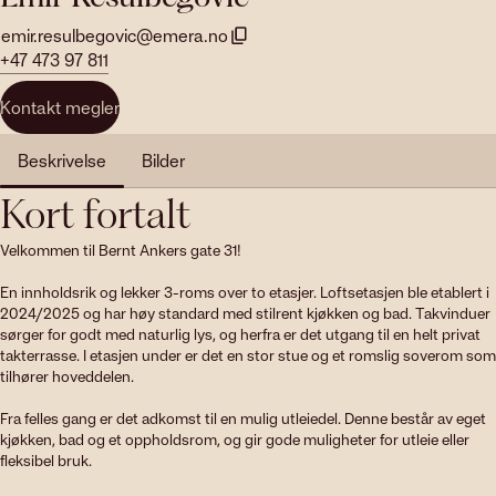
emir.resulbegovic@emera.no
+47 473 97 811
Kontakt megler
Beskrivelse
Bilder
Kort fortalt
Velkommen til Bernt Ankers gate 31!

En innholdsrik og lekker 3-roms over to etasjer. Loftsetasjen ble etablert i 
2024/2025 og har høy standard med stilrent kjøkken og bad. Takvinduer 
sørger for godt med naturlig lys, og herfra er det utgang til en helt privat 
takterrasse. I etasjen under er det en stor stue og et romslig soverom som 
tilhører hoveddelen.

Fra felles gang er det adkomst til en mulig utleiedel. Denne består av eget 
kjøkken, bad og et oppholdsrom, og gir gode muligheter for utleie eller 
fleksibel bruk.
