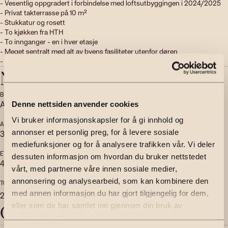
- Vesentlig oppgradert i forbindelse med loftsutbyggingen i 2024/2025

- Privat takterrasse på 10 m²

- Stukkatur og rosett

- To kjøkken fra HTH

- To innganger - en i hver etasje

- Meget sentralt med alt av byens fasiliteter utenfor døren

- Ingen dok. avgift eller forkjøpsrett
Nøkkelinfo
BOLIGTYPE
EIERFORM
Andelsleilighet
Andel
Denne nettsiden anvender cookies
Vi bruker informasjonskapsler for å gi innhold og
ANTALL SOVEROM
ANTALL BAD
annonser et personlig preg, for å levere sosiale
3
2
mediefunksjoner og for å analysere trafikken vår. Vi deler
ETASJE
BYGGEÅR
dessuten informasjon om hvordan du bruker nettstedet
4
1892
vårt, med partnerne våre innen sosiale medier,
annonsering og analysearbeid, som kan kombinere den
TOMTEAREAL
2
med annen informasjon du har gjort tilgjengelig for dem,
277
m
(eiet)
eller som de har samlet inn gjennom din bruk av
Objektbeskrivelse
tjenestene deres.