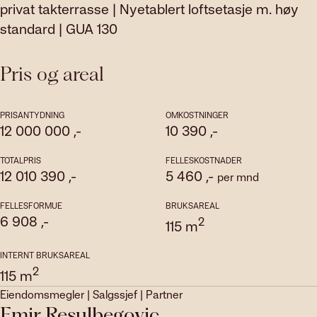
privat takterrasse | Nyetablert loftsetasje m. høy
standard | GUA 130
Pris og areal
PRISANTYDNING
OMKOSTNINGER
12 000 000
,-
10 390
,-
TOTALPRIS
FELLESKOSTNADER
12 010 390
,-
5 460
,-
per mnd
FELLESFORMUE
BRUKSAREAL
6 908
,-
2
115
m
INTERNT BRUKSAREAL
2
115
m
Eiendomsmegler | Salgssjef | Partner
Emir Resulbegovic