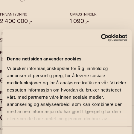
PRISANTYDNING
OMKOSTNINGER
2 400 000
,-
1 090
,-
TOTALPRIS
FELLESKOSTNADER
2 595 184
,-
6 002
,-
per mnd
FELLESGJELD
FELLESFORMUE
194 094
,-
19 628
,-
Denne nettsiden anvender cookies
Vi bruker informasjonskapsler for å gi innhold og
BRUKSAREAL
INTERNT BRUKSAREAL
annonser et personlig preg, for å levere sosiale
2
2
64
m
57
m
mediefunksjoner og for å analysere trafikken vår. Vi deler
dessuten informasjon om hvordan du bruker nettstedet
EKSTERNT BRUKSAREAL
vårt, med partnerne våre innen sosiale medier,
2
7
m
annonsering og analysearbeid, som kan kombinere den
Eiendomsmegler | Partner
med annen informasjon du har gjort tilgjengelig for dem,
Celine Beatrice S. Holm
eller som de har samlet inn gjennom din bruk av
tjenestene deres.
celine.holm@emera.no