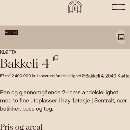
SOLGT
KLØFTA
Bakkeli 4
2
|
|
|
Bakkeli 4, 2040 Kløfta
57
m
2 400 000
kr
1
soverom
Andelsleilighet
Pen og gjennomgående 2-roms andelsleilighet
med to fine uteplasser i høy 1.etasje | Sentralt, nær
butikker, buss og tog.
Pris og areal