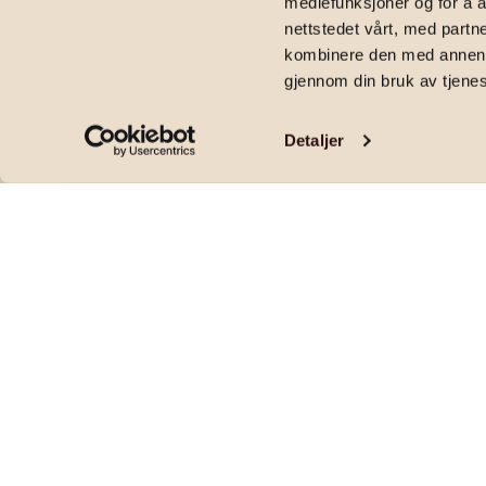
mediefunksjoner og for å a
2
62
m
|
6 800 000
kr
|
2
soverom
|
Eierseksjon
|
Elisenbergveien 
nettstedet vårt, med part
kombinere den med annen in
gjennom din bruk av tjene
Detaljer
Lekker 3-roms selveier i klassisk bygård | M
Oppgradert bad 2026 | Generøs takhøyde
Pris og areal
PRISANTYDNING
OMKOSTNINGER
6 800 000
,-
171 090
,-
FELLESKOSTNADER
FELLESGJELD
4 139
,-
182 880
,-
per mnd