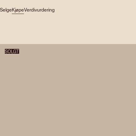
Selge
Kjøpe
Verdivurdering
SOLGT