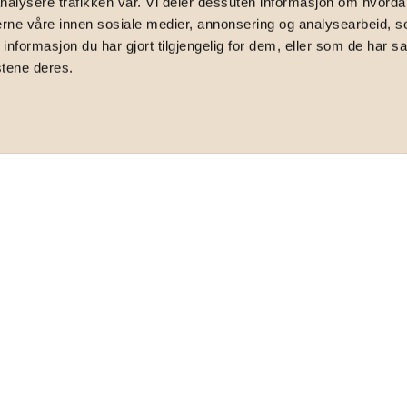
nalysere trafikken vår. Vi deler dessuten informasjon om hvorda
34B, 0263 Oslo
nerne våre innen sosiale medier, annonsering og analysearbeid, 
formasjon du har gjort tilgjengelig for dem, eller som de har sa
stene deres.
idt på attraktive Frogner | Peis |
TOTALPRIS
7 153 970
,-
FELLESFORMUE
2 875
,-