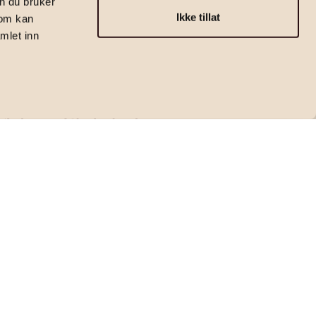
n du bruker
Ikke tillat
som kan
mlet inn
Eiendomsmegler | Partner
Adrian Stokstad
adrian.stokstad@emera.no
+47 469 10 410
Kontakt megler