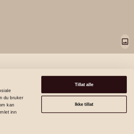
Tillat alle
osiale
n du bruker
Ikke tillat
som kan
mlet inn