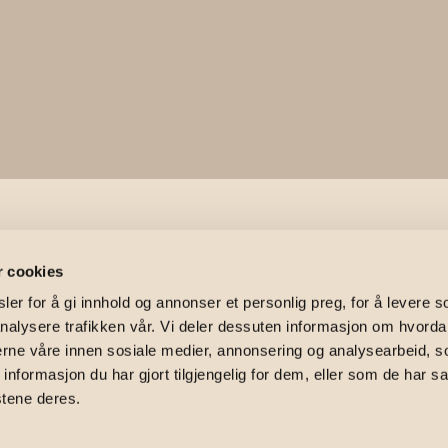
eien 292
r cookies
er for å gi innhold og annonser et personlig preg, for å levere s
nalysere trafikken vår. Vi deler dessuten informasjon om hvorda
nerne våre innen sosiale medier, annonsering og analysearbeid, 
2, 9470 Gratangen
formasjon du har gjort tilgjengelig for dem, eller som de har sa
stene deres.