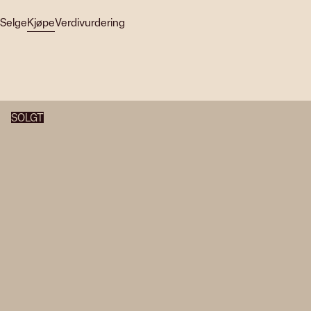
Selge
Kjøpe
Verdivurdering
SOLGT