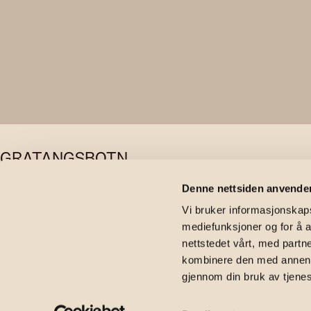
GRATANGSBOTN
Kystkulturv
Denne nettsiden anvende
Vi bruker informasjonskapsl
mediefunksjoner og for å a
nettstedet vårt, med part
2
176
m
|
2 500 000
kr
|
3
soverom
|
Enebolig
|
Kystkulturveien 29
kombinere den med annen in
gjennom din bruk av tjene