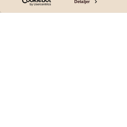
Detaljer
BUD MOTTATT - Innholdsrik og velholdt fam
Pris og areal
PRISANTYDNING
OMKOSTNINGER
2 500 000
,-
63 590
,-
BRUKSAREAL
INTERNT BRUKSAREAL
2
2
176
m
176
m