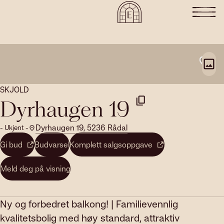
SKJOLD
Dyrhaugen 19
Dyrhaugen 19, 5236 Rådal
- Ukjent -
Gi bud
Budvarsel
Komplett salgsoppgave
Meld deg på visning
Ny og forbedret balkong! | Familievennlig
kvalitetsbolig med høy standard, attraktiv