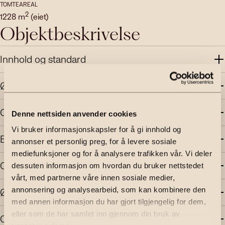
TOMTEAREAL
2
1228
m
(eiet)
Objektbeskrivelse
Innhold og standard
Økonomi
Område
Denne nettsiden anvender cookies
Vi bruker informasjonskapsler for å gi innhold og
Energi
annonser et personlig preg, for å levere sosiale
mediefunksjoner og for å analysere trafikken vår. Vi deler
Offentlige forhold
dessuten informasjon om hvordan du bruker nettstedet
vårt, med partnerne våre innen sosiale medier,
Øvrig kjøpsinformasjon
annonsering og analysearbeid, som kan kombinere den
med annen informasjon du har gjort tilgjengelig for dem,
eller som de har samlet inn gjennom din bruk av
Om oppdraget