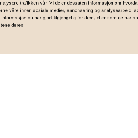
nalysere trafikken vår. Vi deler dessuten informasjon om hvorda
B, 0585 Oslo
nerne våre innen sosiale medier, annonsering og analysearbeid, 
formasjon du har gjort tilgjengelig for dem, eller som de har sa
stene deres.
errasse på ca. 50 kvm med sjøutsikt | To bad
TOTALPRIS
14 138 590
,-
BRUKSAREAL
2
108
m