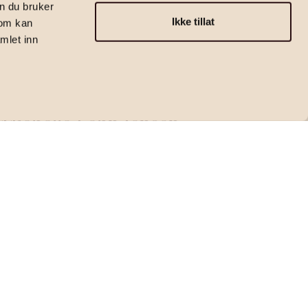
n du bruker
Ikke tillat
som kan
mlet inn
Eiendomsmegler MNEF | Partner
Michelle Lehn Jensen
michelle.lehn@emera.no
+47 458 84 505
Kontakt megler