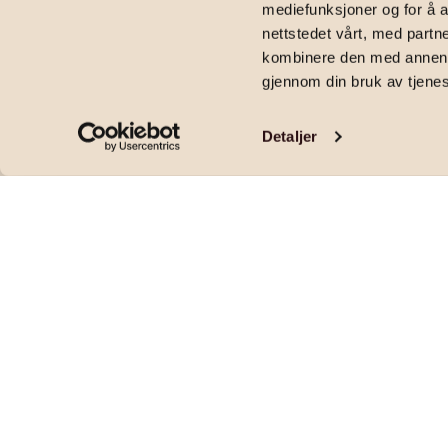
mediefunksjoner og for å a
2
100
m
|
13 000 000
kr
|
3
soverom
|
Eierseksjon
|
Lørenvangen 21
nettstedet vårt, med part
kombinere den med annen in
gjennom din bruk av tjene
Detaljer
Rålekker 4-R utsiktsleilighet | Solrik takt
| To garasjeplasser!
Pris og areal
PRISANTYDNING
OMKOSTNINGER
13 000 000
,-
338 590
,-
FELLESKOSTNADER
FELLESFORMUE
5 235
,-
25 244
,-
per mnd