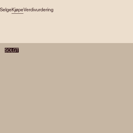
Selge
Kjøpe
Verdivurdering
SOLGT