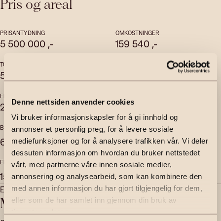
Pris og areal
PRISANTYDNING
OMKOSTNINGER
5 500 000
,-
159 540
,-
TOTALPRIS
FELLESKOSTNADER
5 957 568,49
,-
6 935
,-
per mnd
FELLESGJELD
FELLESFORMUE
Denne nettsiden anvender cookies
298 028,49
,-
10 160
,-
Vi bruker informasjonskapsler for å gi innhold og
BRUKSAREAL
INTERNT BRUKSAREAL
annonser et personlig preg, for å levere sosiale
2
2
65
m
50
m
mediefunksjoner og for å analysere trafikken vår. Vi deler
dessuten informasjon om hvordan du bruker nettstedet
EKSTERNT BRUKSAREAL
vårt, med partnerne våre innen sosiale medier,
2
15
m
annonsering og analysearbeid, som kan kombinere den
Eiendomsmegler MNEF | Partner
med annen informasjon du har gjort tilgjengelig for dem,
Michelle Lehn Jensen
eller som de har samlet inn gjennom din bruk av
tjenestene deres.
michelle.lehn@emera.no