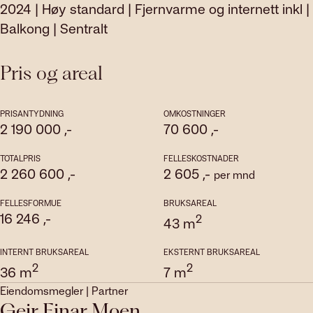
2024 | Høy standard | Fjernvarme og internett inkl |
Balkong | Sentralt
Pris og areal
PRISANTYDNING
OMKOSTNINGER
2 190 000
,-
70 600
,-
TOTALPRIS
FELLESKOSTNADER
2 260 600
,-
2 605
,-
per mnd
FELLESFORMUE
BRUKSAREAL
16 246
,-
2
43
m
INTERNT BRUKSAREAL
EKSTERNT BRUKSAREAL
2
2
36
m
7
m
Eiendomsmegler | Partner
Geir Einar Moen