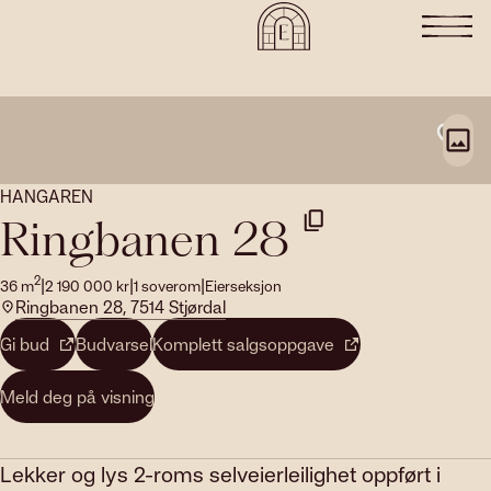
HANGAREN
Ringbanen 28
2
|
|
|
36
m
2 190 000
kr
1
soverom
Eierseksjon
Ringbanen 28, 7514 Stjørdal
Gi bud
Budvarsel
Komplett salgsoppgave
Meld deg på visning
Lekker og lys 2-roms selveierleilighet oppført i