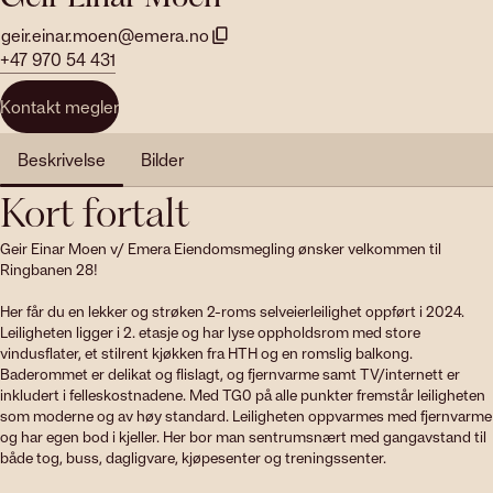
geir.einar.moen@emera.no
+47 970 54 431
Kontakt megler
Beskrivelse
Bilder
Kort fortalt
Geir Einar Moen v/ Emera Eiendomsmegling ønsker velkommen til 
Ringbanen 28!

Her får du en lekker og strøken 2-roms selveierleilighet oppført i 2024. 
Leiligheten ligger i 2. etasje og har lyse oppholdsrom med store 
vindusflater, et stilrent kjøkken fra HTH og en romslig balkong. 
Baderommet er delikat og flislagt, og fjernvarme samt TV/internett er 
inkludert i felleskostnadene. Med TG0 på alle punkter fremstår leiligheten 
som moderne og av høy standard. Leiligheten oppvarmes med fjernvarme 
og har egen bod i kjeller. Her bor man sentrumsnært med gangavstand til 
både tog, buss, dagligvare, kjøpesenter og treningssenter. 
