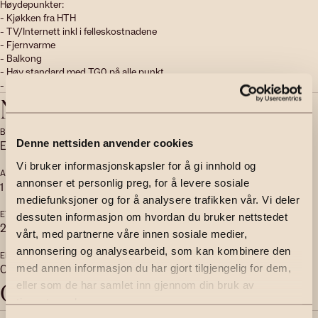
Høydepunkter: 

- Kjøkken fra HTH

- TV/Internett inkl i felleskostnadene

- Fjernvarme

- Balkong

- Høy standard med TG0 på alle punkt

- Mulighet for å kjøpe/leie p-plass 
Nøkkelinfo
BOLIGTYPE
EIERFORM
Denne nettsiden anvender cookies
Eierseksjon
Selveier
Vi bruker informasjonskapsler for å gi innhold og
ANTALL SOVEROM
ANTALL BAD
annonser et personlig preg, for å levere sosiale
1
1
mediefunksjoner og for å analysere trafikken vår. Vi deler
ETASJE
BYGGEÅR
dessuten informasjon om hvordan du bruker nettstedet
2
2024
vårt, med partnerne våre innen sosiale medier,
annonsering og analysearbeid, som kan kombinere den
ENERGIMERKING
HEIS
C - Grønn
Ja
med annen informasjon du har gjort tilgjengelig for dem,
Objektbeskrivelse
eller som de har samlet inn gjennom din bruk av
tjenestene deres.