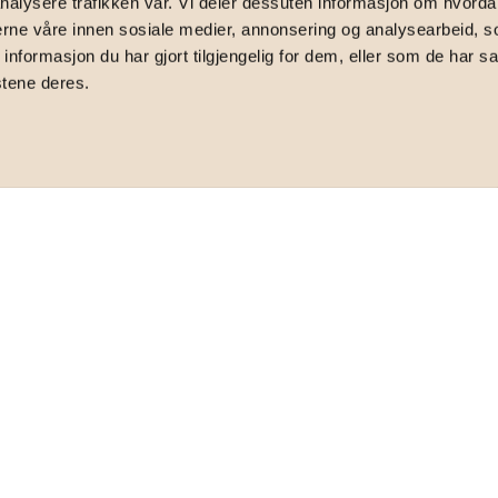
nalysere trafikken vår. Vi deler dessuten informasjon om hvorda
1152 Oslo
nerne våre innen sosiale medier, annonsering og analysearbeid, 
formasjon du har gjort tilgjengelig for dem, eller som de har sa
stene deres.
 mot grøntareal | Bad fra 2020 | Ingen
TOTALPRIS
4 349 490,64
,-
FELLESFORMUE
-
17 089
,-