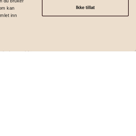
n du bruker
Ikke tillat
som kan
mlet inn
Eiendomsmegler | Partner
Adam Warsame
adam.warsame@emera.no
+47 925 51 135
Kontakt megler