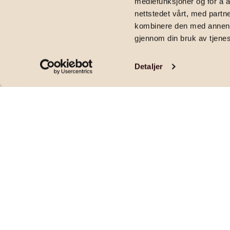
mediefunksjoner og for å a
2
51
m
|
4 090 000
kr
|
1
soverom
|
Andelsleilighet
|
Radarveien 36, 
nettstedet vårt, med part
kombinere den med annen in
gjennom din bruk av tjene
Detaljer
Pen og gjennomgående 2-roms med balkong
dok.avgift | Kort vei til T-bane
Pris og areal
PRISANTYDNING
OMKOSTNINGER
4 090 000
,-
9 496
,-
FELLESKOSTNADER
FELLESGJELD
5 252,96
,-
249 994,64
,
per mnd