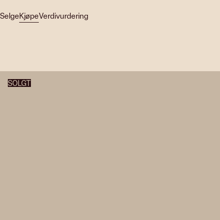
Selge
Kjøpe
Verdivurdering
SOLGT