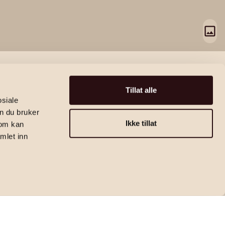
Tillat alle
osiale
n du bruker
Ikke tillat
som kan
mlet inn
Eiendomsmegler | Partner
Thea Langsether Borch