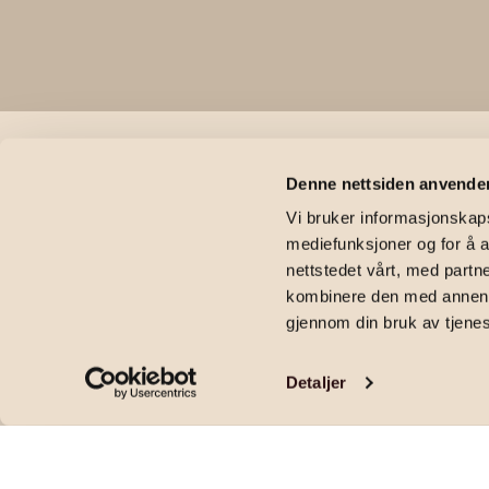
HÅKVIK
Denne nettsiden anvende
Hestedalsve
Vi bruker informasjonskapsl
mediefunksjoner og for å a
nettstedet vårt, med part
kombinere den med annen in
450 000
kr
|
Tomt
|
Hestedalsveien 12, 8521 Ankenes
gjennom din bruk av tjene
Detaljer
BUD MOTTATT Boligtomt i naturskjønne o