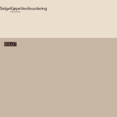
Selge
Kjøpe
Verdivurdering
SOLGT