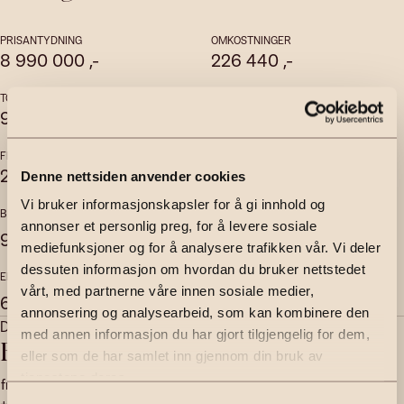
PRISANTYDNING
OMKOSTNINGER
8 990 000
,-
226 440
,-
TOTALPRIS
FELLESKOSTNADER
9 240 611
,-
4 726
,-
per mnd
FELLESGJELD
FELLESFORMUE
24 171
,-
20 676
,-
Denne nettsiden anvender cookies
Vi bruker informasjonskapsler for å gi innhold og
BRUKSAREAL
INTERNT BRUKSAREAL
annonser et personlig preg, for å levere sosiale
2
2
90
m
84
m
mediefunksjoner og for å analysere trafikken vår. Vi deler
dessuten informasjon om hvordan du bruker nettstedet
EKSTERNT BRUKSAREAL
vårt, med partnerne våre innen sosiale medier,
2
6
m
annonsering og analysearbeid, som kan kombinere den
Daglig leder | Eiendomsmegler | Partner
med annen informasjon du har gjort tilgjengelig for dem,
Francis Johansson-Merrick
eller som de har samlet inn gjennom din bruk av
tjenestene deres.
francis.johansson-merrick@emera.no
+47 951 97 652