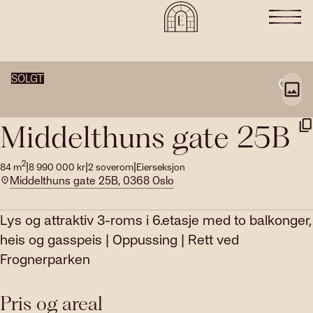
SOLGT
Middelthuns gate 25B
2
|
|
|
84
m
8 990 000
kr
2
soverom
Eierseksjon
Middelthuns gate 25B, 0368 Oslo
Lys og attraktiv 3-roms i 6.etasje med to balkonger,
heis og gasspeis | Oppussing | Rett ved
Frognerparken
Pris og areal