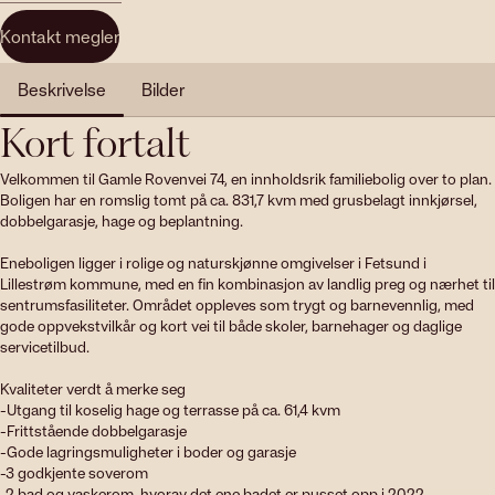
Kontakt megler
Beskrivelse
Bilder
Kort fortalt
Velkommen til Gamle Rovenvei 74, en innholdsrik familiebolig over to plan. 
Boligen har en romslig tomt på ca. 831,7 kvm med grusbelagt innkjørsel, 
dobbelgarasje, hage og beplantning. 

Eneboligen ligger i rolige og naturskjønne omgivelser i Fetsund i 
Lillestrøm kommune, med en fin kombinasjon av landlig preg og nærhet til 
sentrumsfasiliteter. Området oppleves som trygt og barnevennlig, med 
gode oppvekstvilkår og kort vei til både skoler, barnehager og daglige 
servicetilbud.

Kvaliteter verdt å merke seg

-Utgang til koselig hage og terrasse på ca. 61,4 kvm

-Frittstående dobbelgarasje 

-Gode lagringsmuligheter i boder og garasje

-3 godkjente soverom

-2 bad og vaskerom, hvorav det ene badet er pusset opp i 2022
