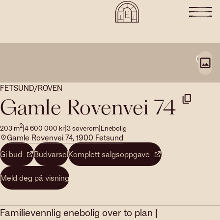
FETSUND/ROVEN
Gamle Rovenvei 74
2
|
|
|
203
m
4 600 000
kr
3
soverom
Enebolig
Gamle Rovenvei 74, 1900 Fetsund
Gi bud
Budvarsel
Komplett salgsoppgave
Meld deg på visning
Familievennlig enebolig over to plan |