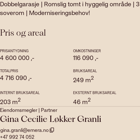
Dobbelgarasje | Romslig tomt i hyggelig område | 3
soverom | Moderniseringsbehov!
Pris og areal
PRISANTYDNING
OMKOSTNINGER
4 600 000
,-
116 090
,-
TOTALPRIS
BRUKSAREAL
4 716 090
,-
2
249
m
INTERNT BRUKSAREAL
EKSTERNT BRUKSAREAL
2
2
203
m
46
m
Eiendomsmegler | Partner
Gina Cecilie Løkker Granli
gina.granli@emera.no
+47 992 74 052