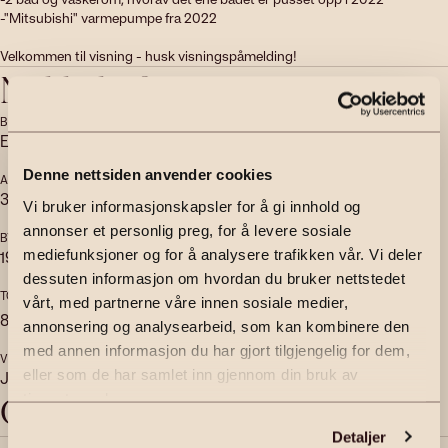
-"Mitsubishi" varmepumpe fra 2022

Velkommen til visning - husk visningspåmelding!
Nøkkelinfo
BOLIGTYPE
EIERFORM
Enebolig
Eier
Denne nettsiden anvender cookies
ANTALL SOVEROM
ANTALL BAD
3
2
Vi bruker informasjonskapsler for å gi innhold og
annonser et personlig preg, for å levere sosiale
BYGGEÅR
ENERGIMERKING
1985
E
mediefunksjoner og for å analysere trafikken vår. Vi deler
dessuten informasjon om hvordan du bruker nettstedet
TOMTEAREAL
GARASJE
vårt, med partnerne våre innen sosiale medier,
Ja
2
831.7
m
(eiet)
annonsering og analysearbeid, som kan kombinere den
med annen informasjon du har gjort tilgjengelig for dem,
VERANDA
eller som de har samlet inn gjennom din bruk av
Ja
tjenestene deres.
Objektbeskrivelse
Detaljer