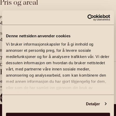
Pris og areal
PRISANTYDNING
OMKOSTNINGER
4 800 000
,-
121 090
,-
TOTALPRIS
FELLESKOSTNADER
Denne nettsiden anvender cookies
4 921 090
,-
1 000
,-
per mnd
Vi bruker informasjonskapsler for å gi innhold og
annonser et personlig preg, for å levere sosiale
BRUKSAREAL
INTERNT BRUKSAREAL
2
2
78
m
78
m
mediefunksjoner og for å analysere trafikken vår. Vi deler
dessuten informasjon om hvordan du bruker nettstedet
Daglig leder | Eiendomsmegler MNEF | Partner | Fagansvarlig
vårt, med partnerne våre innen sosiale medier,
Erlend Stokmo
annonsering og analysearbeid, som kan kombinere den
erlend.stokmo@emera.no
med annen informasjon du har gjort tilgjengelig for dem,
+47 450 54 488
eller som de har samlet inn gjennom din bruk av
tjenestene deres.
Kontakt megler
Detaljer