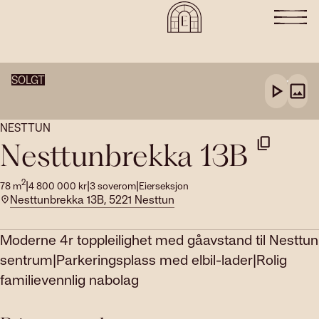
SOLGT
NESTTUN
Nesttunbrekka 13B
2
|
|
|
78
m
4 800 000
kr
3
soverom
Eierseksjon
Nesttunbrekka 13B, 5221 Nesttun
Moderne 4r toppleilighet med gåavstand til Nesttun
sentrum|Parkeringsplass med elbil-lader|Rolig
familievennlig nabolag