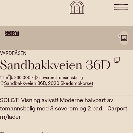
SOLGT
VARDEÅSEN
Sandbakkveien 36D
2
|
|
|
111
m
5 390 000
kr
3
soverom
Tomannsbolig
Sandbakkveien 36D, 2020 Skedsmokorset
SOLGT! Visning avlyst! Moderne halvpart av
tomannsbolig med 3 soverom og 2 bad - Carport
m/lader