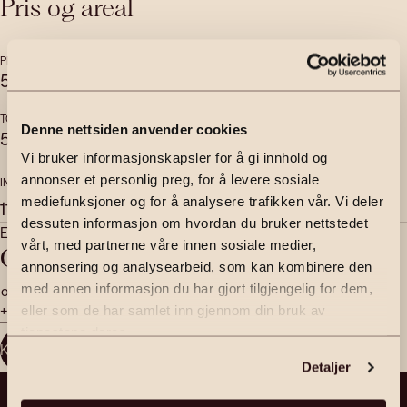
Pris og areal
PRISANTYDNING
OMKOSTNINGER
5 390 000
,-
135 840
,-
TOTALPRIS
BRUKSAREAL
Denne nettsiden anvender cookies
5 525 840
,-
2
117
m
Vi bruker informasjonskapsler for å gi innhold og
annonser et personlig preg, for å levere sosiale
INTERNT BRUKSAREAL
EKSTERNT BRUKSAREAL
2
2
mediefunksjoner og for å analysere trafikken vår. Vi deler
111
m
6
m
dessuten informasjon om hvordan du bruker nettstedet
Eiendomsmegler | Partner
vårt, med partnerne våre innen sosiale medier,
Ole Andre Haugen
annonsering og analysearbeid, som kan kombinere den
ole.andre.haugen@emera.no
med annen informasjon du har gjort tilgjengelig for dem,
+47 908 58 944
eller som de har samlet inn gjennom din bruk av
tjenestene deres.
Kontakt megler
Detaljer