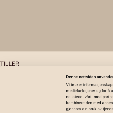
TILLER
Movollen 6
Denne nettsiden anvende
Vi bruker informasjonskapsl
mediefunksjoner og for å a
nettstedet vårt, med part
2
100
m
|
5 190 000
kr
|
3
soverom
|
Rekkehus
|
Movollen 68, 7091 T
kombinere den med annen in
gjennom din bruk av tjene