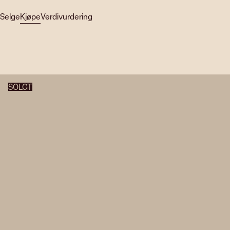
Selge
Kjøpe
Verdivurdering
SOLGT