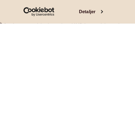
Detaljer
Moderne rekkehus fra 2017 med familievenn
m/elbillader | To bad | Kun TG1
Pris og areal
PRISANTYDNING
OMKOSTNINGER
5 190 000
,-
149 740
,-
BRUKSAREAL
INTERNT BRUKSAREAL
2
2
105
m
100
m