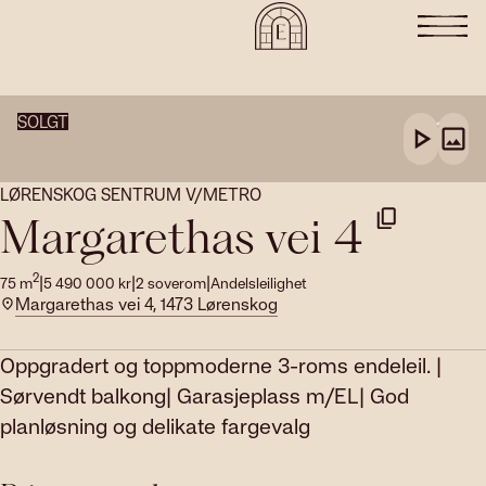
SOLGT
LØRENSKOG SENTRUM V/METRO
Margarethas vei 4
2
|
|
|
75
m
5 490 000
kr
2
soverom
Andelsleilighet
Margarethas vei 4, 1473 Lørenskog
Oppgradert og toppmoderne 3-roms endeleil. |
Sørvendt balkong| Garasjeplass m/EL| God
planløsning og delikate fargevalg