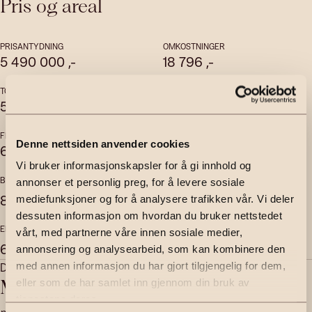
Pris og areal
PRISANTYDNING
OMKOSTNINGER
5 490 000
,-
18 796
,-
TOTALPRIS
FELLESKOSTNADER
5 570 389
,-
5 574
,-
per mnd
FELLESGJELD
FELLESFORMUE
Denne nettsiden anvender cookies
61 593
,-
65 837
,-
Vi bruker informasjonskapsler for å gi innhold og
BRUKSAREAL
INTERNT BRUKSAREAL
annonser et personlig preg, for å levere sosiale
2
2
81
m
75
m
mediefunksjoner og for å analysere trafikken vår. Vi deler
dessuten informasjon om hvordan du bruker nettstedet
EKSTERNT BRUKSAREAL
vårt, med partnerne våre innen sosiale medier,
2
6
m
annonsering og analysearbeid, som kan kombinere den
Daglig leder | Eiendomsmegler MNEF | Partner
med annen informasjon du har gjort tilgjengelig for dem,
Milad Alexander Sabori
eller som de har samlet inn gjennom din bruk av
tjenestene deres.
milad.sabori@emera.no