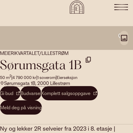
MEIERIKVARTALET/LILLESTRØM
Sørumsgata 1B
2
|
|
|
50
m
4 790 000
kr
1
soverom
Eierseksjon
Sørumsgata 1B, 2000 Lillestrøm
Gi bud
Budvarsel
Komplett salgsoppgave
Meld deg på visning
Ny og lekker 2R selveier fra 2023 i 8. etasje |