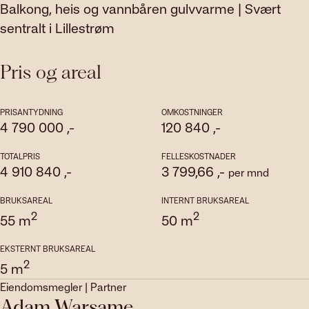
Balkong, heis og vannbåren gulvvarme | Svært
sentralt i Lillestrøm
Pris og areal
PRISANTYDNING
OMKOSTNINGER
4 790 000
,-
120 840
,-
TOTALPRIS
FELLESKOSTNADER
4 910 840
,-
3 799,66
,-
per mnd
BRUKSAREAL
INTERNT BRUKSAREAL
2
2
55
m
50
m
EKSTERNT BRUKSAREAL
2
5
m
Eiendomsmegler | Partner
Adam Warsame