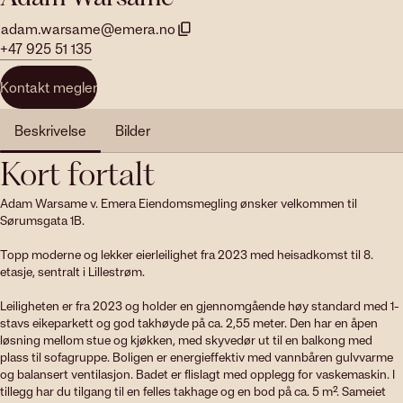
adam.warsame@emera.no
+47 925 51 135
Kontakt megler
Beskrivelse
Bilder
Kort fortalt
Adam Warsame v. Emera Eiendomsmegling ønsker velkommen til 
Sørumsgata 1B.

Topp moderne og lekker eierleilighet fra 2023 med heisadkomst til 8. 
etasje, sentralt i Lillestrøm.

Leiligheten er fra 2023 og holder en gjennomgående høy standard med 1-
stavs eikeparkett og god takhøyde på ca. 2,55 meter. Den har en åpen 
løsning mellom stue og kjøkken, med skyvedør ut til en balkong med 
plass til sofagruppe. Boligen er energieffektiv med vannbåren gulvvarme 
og balansert ventilasjon. Badet er flislagt med opplegg for vaskemaskin. I 
tillegg har du tilgang til en felles takhage og en bod på ca. 5 m². Sameiet 