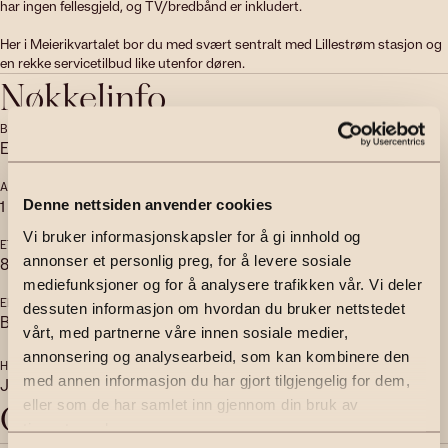
har ingen fellesgjeld, og TV/bredbånd er inkludert.

Her i Meierikvartalet bor du med svært sentralt med Lillestrøm stasjon og 
Nøkkelinfo
BOLIGTYPE
EIERFORM
Eierseksjon
Selveier
ANTALL SOVEROM
ANTALL BAD
1
1
Denne nettsiden anvender cookies
Vi bruker informasjonskapsler for å gi innhold og
ETASJE
BYGGEÅR
annonser et personlig preg, for å levere sosiale
8
2023
mediefunksjoner og for å analysere trafikken vår. Vi deler
ENERGIMERKING
TOMTEAREAL
dessuten informasjon om hvordan du bruker nettstedet
B
2
5519
m
(eiet)
vårt, med partnerne våre innen sosiale medier,
annonsering og analysearbeid, som kan kombinere den
HEIS
VERANDA
med annen informasjon du har gjort tilgjengelig for dem,
Ja
Ja
eller som de har samlet inn gjennom din bruk av
Objektbeskrivelse
tjenestene deres.