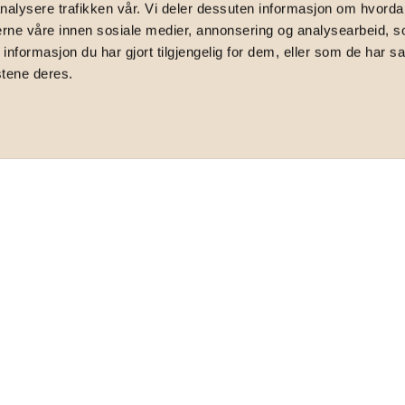
nalysere trafikken vår. Vi deler dessuten informasjon om hvorda
s vei 2A, 0661 Oslo
nerne våre innen sosiale medier, annonsering og analysearbeid, 
formasjon du har gjort tilgjengelig for dem, eller som de har sa
stene deres.
r 3R med to solrike markterrasser | Høy
TOTALPRIS
7 483 590
,-
BRUKSAREAL
2
79
m