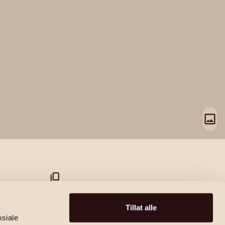
 2A
Tillat alle
osiale