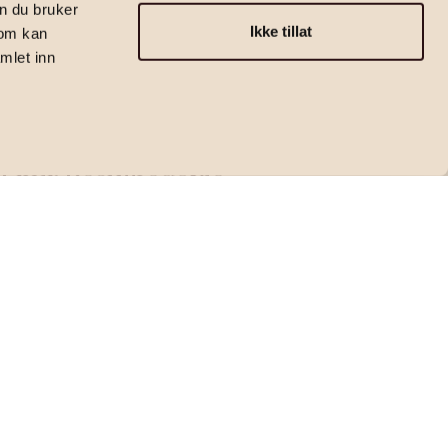
n du bruker
Ikke tillat
som kan
mlet inn
Eiendomsmegler | Salgssjef | Partner
Emir Resulbegovic
emir.resulbegovic@emera.no
+47 473 97 811
Kontakt megler