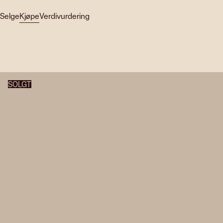
Selge
Kjøpe
Verdivurdering
SOLGT