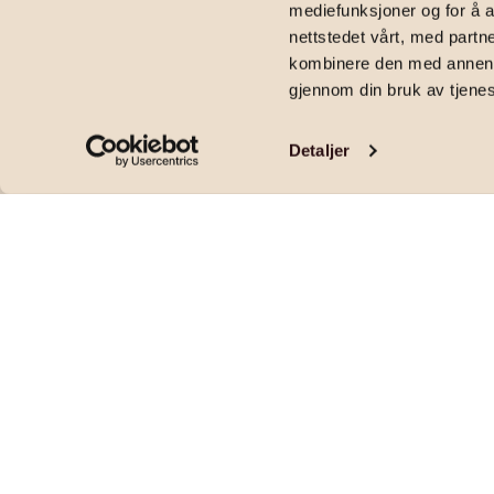
mediefunksjoner og for å a
2
74
m
|
7 300 000
kr
|
2
soverom
|
Eierseksjon
|
Bertrand Narvesen
nettstedet vårt, med part
kombinere den med annen in
gjennom din bruk av tjene
Detaljer
Rekkehusfølelse! Detaljrik, moderne og sto
standard og lekker utførelse
Pris og areal
PRISANTYDNING
OMKOSTNINGER
7 300 000
,-
183 590
,-
FELLESKOSTNADER
FELLESFORMUE
4 583
,-
15 449
,-
per mnd