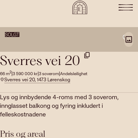
SOLGT
Sverres vei 20
2
|
|
|
66
m
3 590 000
kr
3
soverom
Andelsleilighet
Sverres vei 20, 1473 Lørenskog
Lys og innbydende 4-roms med 3 soverom,
innglasset balkong og fyring inkludert i
felleskostnadene
Pris og areal