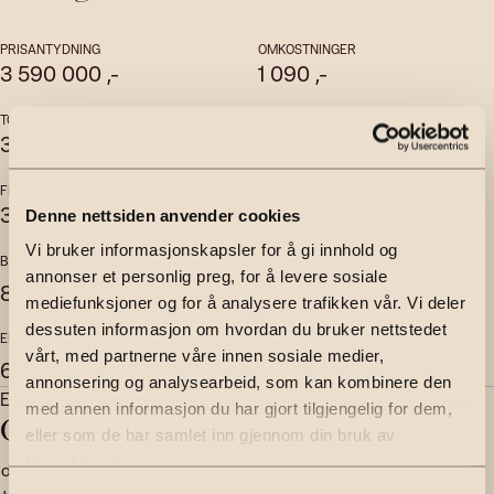
PRISANTYDNING
OMKOSTNINGER
3 590 000
,-
1 090
,-
TOTALPRIS
FELLESKOSTNADER
3 894 570
,-
6 805
,-
per mnd
FELLESGJELD
FELLESFORMUE
303 480
,-
13 706
,-
Denne nettsiden anvender cookies
Vi bruker informasjonskapsler for å gi innhold og
BRUKSAREAL
INTERNT BRUKSAREAL
annonser et personlig preg, for å levere sosiale
2
2
82
m
66
m
mediefunksjoner og for å analysere trafikken vår. Vi deler
dessuten informasjon om hvordan du bruker nettstedet
EKSTERNT BRUKSAREAL
vårt, med partnerne våre innen sosiale medier,
2
6
m
annonsering og analysearbeid, som kan kombinere den
Eiendomsmegler | Partner
med annen informasjon du har gjort tilgjengelig for dem,
Ole Andre Haugen
eller som de har samlet inn gjennom din bruk av
tjenestene deres.
ole.andre.haugen@emera.no
+47 908 58 944