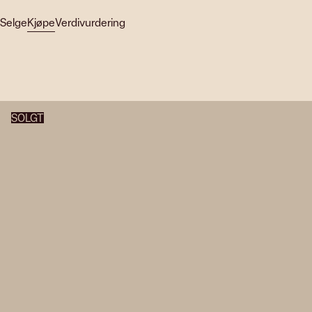
Selge
Kjøpe
Verdivurdering
SOLGT