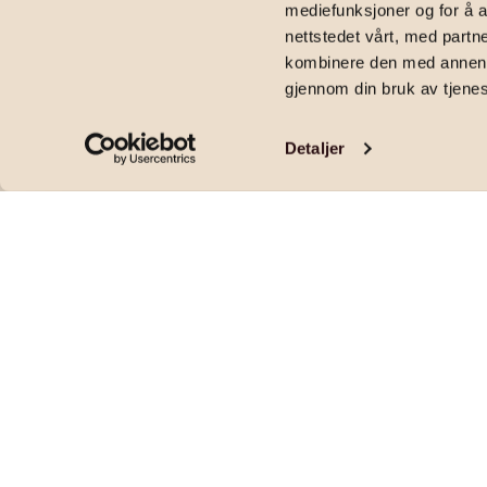
mediefunksjoner og for å a
2
41
m
|
3 290 000
kr
|
1
soverom
|
Eierseksjon
|
Idrettsveien 3A, 7
nettstedet vårt, med part
kombinere den med annen in
gjennom din bruk av tjene
Detaljer
Lekker og nyere 2-roms hjørneleilighet i 6. 
| Heis og parkering | Fjernvarme
Pris og areal
PRISANTYDNING
OMKOSTNINGER
3 290 000
,-
96 840
,-
FELLESKOSTNADER
FELLESFORMUE
2 341
,-
14 990
,-
per mnd