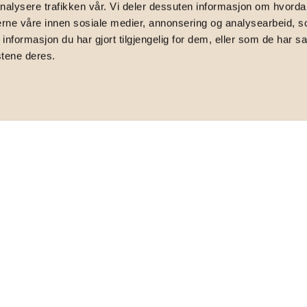
nalysere trafikken vår. Vi deler dessuten informasjon om hvorda
072 Heimdal
nerne våre innen sosiale medier, annonsering og analysearbeid, 
formasjon du har gjort tilgjengelig for dem, eller som de har sa
stene deres.
etasje | Stor balkong med fantastisk utsikt
TOTALPRIS
3 386 840
,-
BRUKSAREAL
2
46
m