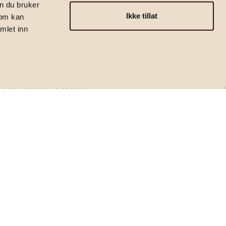
n du bruker
Ikke tillat
som kan
mlet inn
Eiendomsmegler| Fagansvarlig | Partner
Thomas Myhre
thomas.myhre@emera.no
+47 970 54 432
Kontakt megler