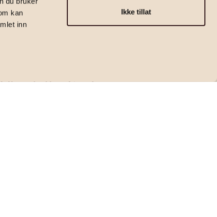
n du bruker
Ikke tillat
som kan
mlet inn
Eiendomsmeglerfullmektig MNEF | Partner
Christoffer Vindum
christoffer.vindum@emera.no
+47 918 19 365
Kontakt megler