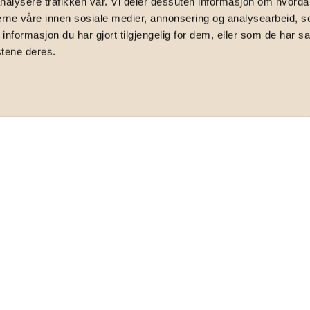
nalysere trafikken vår. Vi deler dessuten informasjon om hvorda
 0587 Oslo
nerne våre innen sosiale medier, annonsering og analysearbeid, 
formasjon du har gjort tilgjengelig for dem, eller som de har sa
stene deres.
, usjenert balkong 9 kvm | Lekkert bad
TOTALPRIS
5 096 466
,-
FELLESFORMUE
51 699
,-