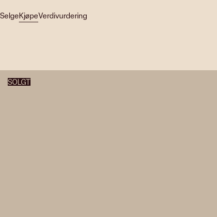
Selge
Kjøpe
Verdivurdering
SOLGT