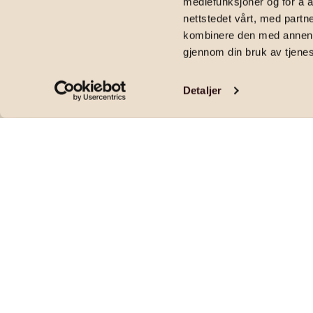
mediefunksjoner og for å a
2
52
m
|
4 980 000
kr
|
1
soverom
|
Andelsleilighet
|
Disenveien 45,
nettstedet vårt, med part
kombinere den med annen in
gjennom din bruk av tjene
Detaljer
Stilren og oppusset 2-roms | Sydvestvendt
2026 | Kjøkken 2020 | Fyring og v.v ink.
Pris og areal
PRISANTYDNING
OMKOSTNINGER
4 980 000
,-
1 090
,-
FELLESKOSTNADER
FELLESGJELD
4 273
,-
115 376
,-
per mnd